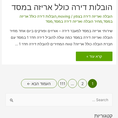
הובלות דירה כולל אריזה במסד
הובלה ואריזה דירה בצפון
/
moving
,
הובלות דירה כולל אריזה
במסד
,
מחיר הובלה ואריזה דירה במסד
,
מסד
שירותי אריזה במסד למעבר דירה – אורזים ופורקים ביום אחד מחיר
הובלה ואריזה דירה במסד כמה עולה להוביל דירה חדר 1 במסד עם
חברת הובלה כולל אריזה? טווח המחירים להובלת דירה חדר 1 …
הובלות
קרא עוד »
דירה
כולל
אריזה
במסד
Posts
1
2
…
111
העמוד הבא
←
pagination
S
e
a
קטגוריות
r