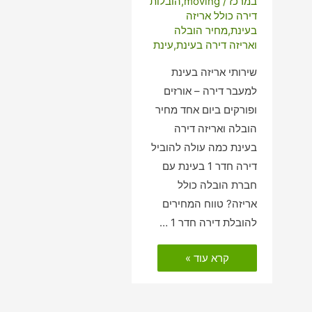
במרכז
/
moving
,
הובלות
דירה כולל אריזה
בעינת
,
מחיר הובלה
ואריזה דירה בעינת
,
עינת
שירותי אריזה בעינת
למעבר דירה – אורזים
ופורקים ביום אחד מחיר
הובלה ואריזה דירה
בעינת כמה עולה להוביל
דירה חדר 1 בעינת עם
חברת הובלה כולל
אריזה? טווח המחירים
להובלת דירה חדר 1 …
הובלות
קרא עוד »
דירה
כולל
אריזה
בעינת