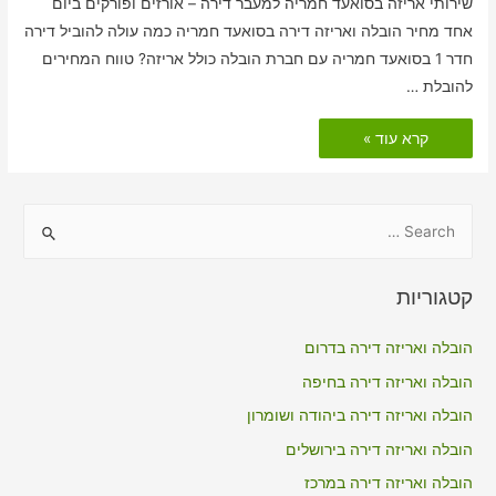
שירותי אריזה בסואעד חמריה למעבר דירה – אורזים ופורקים ביום
אחד מחיר הובלה ואריזה דירה בסואעד חמריה כמה עולה להוביל דירה
חדר 1 בסואעד חמריה עם חברת הובלה כולל אריזה? טווח המחירים
להובלת …
הובלות
קרא עוד »
דירה
כולל
אריזה
בסואעד
חמריה
S
e
a
קטגוריות
r
c
הובלה ואריזה דירה בדרום
h
הובלה ואריזה דירה בחיפה
f
הובלה ואריזה דירה ביהודה ושומרון
o
הובלה ואריזה דירה בירושלים
r
הובלה ואריזה דירה במרכז
: