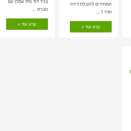
בניר דוד (תל עמל) עם
המחירים להובלת דירה
חברת …
חדר 1 …
הובלות
קרא עוד »
הובלות
דירה
קרא עוד »
דירה
כולל
כולל
אריזה
אריזה
בניר
במסדה
דוד
(תל
עמל)