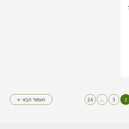
2
3
…
24
העמוד הבא
←