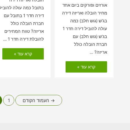
אורזים ופורקים ביום אחד
בתובל כמה עולה להוביל
מחיר הובלה ואריזה דירה
דירה חדר 1 בתובל עם
בג'ש (גוש חלב) כמה
חברת הובלה כולל
עולה להוביל דירה חדר 1
אריזה? טווח המחירים
בג'ש (גוש חלב) עם
להובלת דירה חדר 1 …
חברת הובלה כולל
הובלות
אריזה? …
קרא עוד »
דירה
כולל
הובלות
אריזה
קרא עוד »
דירה
בתובל
כולל
אריזה
בג'ש
(גוש
חלב)
Posts
→
העמוד הקודם
1
pagination