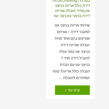
במרכז
/
moving
,
הובלות
דירה כולל אריזה בניצני
עוז
,
מחיר הובלה ואריזה
דירה בניצני עוז
,
ניצני עוז
שירותי אריזה בניצני עוז
למעבר דירה – אורזים
ופורקים ביום אחד מחיר
הובלה ואריזה דירה
בניצני עוז כמה עולה
להוביל דירה חדר 1
בניצני עוז עם חברת
הובלה כולל אריזה? טווח
המחירים להובלת …
הובלות
קרא עוד »
דירה
כולל
אריזה
בניצני
עוז