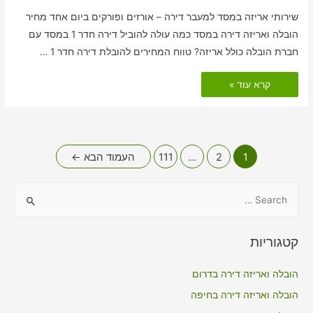
שירותי אריזה במסד למעבר דירה – אורזים ופורקים ביום אחד מחיר
הובלה ואריזה דירה במסד כמה עולה להוביל דירה חדר 1 במסד עם
חברת הובלה כולל אריזה? טווח המחירים להובלת דירה חדר 1 …
הובלות
קרא עוד »
דירה
כולל
אריזה
במסד
Posts
1
2
…
111
העמוד הבא
←
pagination
S
e
a
קטגוריות
r
c
הובלה ואריזה דירה בדרום
h
הובלה ואריזה דירה בחיפה
f