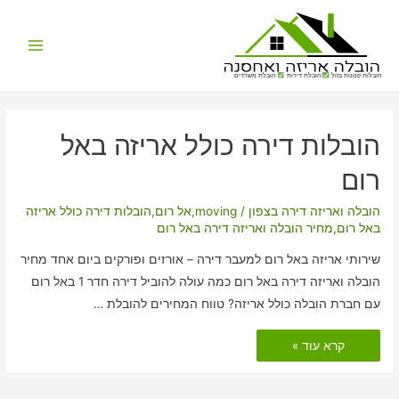
Main
הובלות קטנות בזול
הובלת דירות
הובלת משרדים
Menu
הובלות דירה כולל אריזה באל
רום
הובלה ואריזה דירה בצפון
/
moving
,
אל רום
,
הובלות דירה כולל אריזה
באל רום
,
מחיר הובלה ואריזה דירה באל רום
שירותי אריזה באל רום למעבר דירה – אורזים ופורקים ביום אחד מחיר
הובלה ואריזה דירה באל רום כמה עולה להוביל דירה חדר 1 באל רום
עם חברת הובלה כולל אריזה? טווח המחירים להובלת …
הובלות
קרא עוד »
דירה
כולל
אריזה
באל
רום