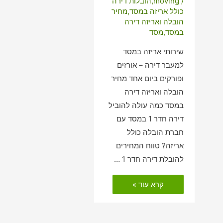
/
moving
,
הובלות דירה
כולל אריזה במסד
,
מחיר
הובלה ואריזה דירה
במסד
,
מסד
שירותי אריזה במסד
למעבר דירה – אורזים
ופורקים ביום אחד מחיר
הובלה ואריזה דירה
במסד כמה עולה להוביל
דירה חדר 1 במסד עם
חברת הובלה כולל
אריזה? טווח המחירים
להובלת דירה חדר 1 …
הובלות
קרא עוד »
דירה
כולל
אריזה
במסד