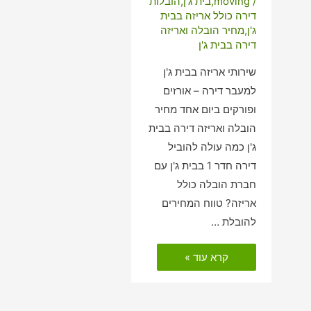
/
moving
,
בית ג'ן
,
הובלות
דירה כולל אריזה בבית
ג'ן
,
מחיר הובלה ואריזה
דירה בבית ג'ן
שירותי אריזה בבית ג'ן
למעבר דירה – אורזים
ופורקים ביום אחד מחיר
הובלה ואריזה דירה בבית
ג'ן כמה עולה להוביל
דירה חדר 1 בבית ג'ן עם
חברת הובלה כולל
אריזה? טווח המחירים
להובלת …
הובלות
קרא עוד »
דירה
כולל
אריזה
בבית
ג'ן