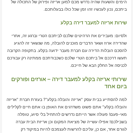
הימים והשעות שהיה נדרש מכם למען אריזה ופירוק של התכולה של
ביתכם, נכון לעכשיו זהו זמן שכל כולו בבעלותכם.
שירות אריזה למעבר דירה בקלע
ולסיום: מעבירים את הרהיטים שלכם לביתכם הטרי וברגע זה, אחרי
שהדירה ארוז ושאר הדברים מוכנים להובלה, מה שנשאר זה להגיע
להסכם הובלות הדירה עם חברת מעבר ידועה בקלע. בתקופה הקרובה
תעשו דרככם אל ביתכם הטרי שלכם כשכבודתכם ממתינה רק עבורכם
לכניסה אל החלק הבא של חייכם.
שירותי אריזה בקלע למעבר דירה – אורזים ופורקים
ביום אחד
למה להסתייע בבית עסק "אריזה והובלה בקלע"? בעזרת חברת "אריזה
והובלה בקלע" אתם פשוט משדרגים את האופן בו אתם חיים לקלילים
מאי-פעם! פעולה אשר הייתם נדרשים להתחיל בלי סיוע, טופלה
בשבילכם! אפילו עשייה של מציאת המקום וכן אריזת הבית עברה
לגורם אחר, אם כן, עליכם להרשות לעצמכם להיות במיקוד רק