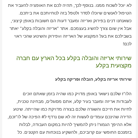
לא יוכל לשכוח ממנו. בנוסף לכך, תהיה לכם את האופציה להעביר את
הטיפול לאנשים שיוכלו לסדר ולטפל בזה לנוחיותכם את ביתכם.
כשאנחנו דנים בפירוק ואריזה ומעבר דעות הם חשובות באופן קיצוני,
אבל אין שום צורך להשיג בעצמכם. אתר "אריזה והובלה בקלע" יאתר
בשבילכם את בעל המקצוע של האריזה וvפירוק והשינוע שהכי ראוי
לכם!
שירותי אריזה והובלה בקלע בכל הארץ עם חברה
מקצועית בקלע
שירותי אריזה בקלע, הובלה ופריקה בקלע
הלו"ז שלכם נישאר באופן מדויק כמו שהיה בזמן שאתם זוכים
לעבודות אריזה ומעבר בעיר קלע, אתם מסוגלים, מבחינה טכנית,
לחיות את חייכם והשגרה שלכם בצורה מדויקת כמו שהייתה. שינוע
הדירה שהינכם עומדים לעשות זה לא שם נרדף ל# הפיכה של לו"זכם,
אלא ההיפך הגמור! ניתן להמשיך להיות במקום העבודה, לבלות
בזמנכם החופשי עם קרוביכם, ולהשקיע בנוכחות עם הקטנים. כל