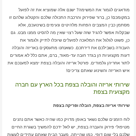
מודאגים לגמור את המשימה? ישנם אלה שמוציא את זה לפועל
במקומכם! כן, ברור שפירוק והרכבת התכולה שלכם והקטלוג שלהם זו
מסתמן כבין המצבים הפחות מלהיטים ונעימים בשינועכם, אלא
שבקלות אפשר להגיד שזה שעל רצוי שאין מה להסיט ממנו מבט. גם
כן, פשוט לגלגל את המלאכה לפועלים שיוכלו לתייק ולגמור את
העבודה בשבילכם את דירתכם. כשאנחנו מתעסקים באריזה והובלה
דעות מקצועיות הן בגדר חובה עד-מאוד, ברם, אתם כלל לא אמורים
לתור אחריהן גלמודים. פורטל אריזה והובלה בצפת ימצא למענכם את
איש האריזה והשינוע שאתם צריכים!
שירותי אריזה והובלה בצפת בכל הארץ עם חברה
מקצועית בצפת
שירותי אריזה בצפת, הובלה ופריקה בצפת
לוח הזמנים שלכם נשאר באופן מדויק כמו שהיה כאשר אתם נהנים
מטיפולי פירוק והעברה בצפת, יש לאל ידכם להמשיך בשגרת החיים
שלכם בלי שום דופי, כמו שהייתה. מעבר הבית שאתם עתידים לעשות