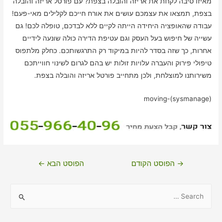
מאיזו סיבה לקחת את אריזה והובלה בצפת? עם פורטל אריזה והובלה
בצפת, תמצאו את עצמכם עושים את אורח חייכם לקלילים מאי-פעם!
עבודה שהאופציה היחידה הייתה לקיים ללא לבדכם, טופלה לכם! גם
עשייה של חיפוש בעל העסק וגם עטיפת הדירה כולה שונעה לידיים
אחרות, כך שזה בסדר להיות במיקוד רק התרגשותכם. כחלק מלתפוס
טיפולי פירוק והעברה עלויות זולות יש בהם לגרום לשינוי חווייתכם
משירותנו למוצלחת, ולכן מתחייב פורטל אריזה והובלה בצפת.
moving-(sysmanage)
ניווט
→
הפוסט הקודם
הפוסט הבא
←
S
e
a