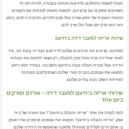
תוכלו לעשות כהרגלכם ולהראות נוכחות בעבודה, להיות ולכייף
כשאינכם עסוקים עם קרוביכם, ולעשות מאמץ לנוכחות עם הקטנים.
הכמות הענקית של הזמן שהיה נגזל מכם לפירוק והרכבת ביתכם, בזמן
הזה הוא פרק-זמן שכל כולו שייך לכם.
שירות אריזה למעבר דירה ביחיעם
ולסיכום: מניעים את הרהיטים שלכם לדירתכם הטרייה ובעת הזו, מיד
לאחר שהדירה ארוז והכל מוכן להובלה, רק נשאר לחתום את הובלות
הדירה אצל חברת הובלה טובה ביחיעם והסביבה. בעתיד הלא רחוק
תמצאו את עצמכם בהבית הטרי שלכם כשתכולתכם ממתינה
לפתיחת השלב הבא בחיים שלכם.
שירותי אריזה ביחיעם למעבר דירה – אורזים ופורקים
ביום אחד
למה לקחת את אתר "אריזה והובלה ביחיעם"? עם העזרה של בית
עסק "אריזה והובלה ביחיעם" תמצאו את עצמכם מהפכים את האופן
בו אתם חיים לקלילים מהרגיל! מלאכה שהאפשרות היחידה שלכם