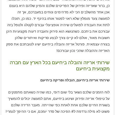
כן, ברור שאריזה ופירוק של הפריטים שלכם והמיון שלהם היא בעצם
אכן אחד מהשלבים הכי לא מדהימים ונוחים במעברכם, אך זה
למעשה צעד מומלץ שלא ראוי לפטור אותו בהינף יד. כמו כן, תוכלו
לתת את העבודה לפועלים שיהיה אופציונלי עבורם לקטלג ולטפל בזה
עבורכם את ביתכם. כשהנושא הוא פירוק והעברה דעות מקצועיות הינן
חשובות מאוד, אולם לא קיים צורך לבצע סריקות ואיתורים שלהן
בצורה עצמאית. פורטל אריזה והובלה ביחיעם ישיג לטובתכם את ספק
האריזה וההובלה שהכי נכון עבורכם!
שירותי אריזה והובלה ביחיעם בכל הארץ עם חברה
מקצועית ביחיעם
שירותי אריזה ביחיעם, הובלה ופריקה ביחיעם
לוח הזמנים שלכם נשאר בלי שום דופי, כמו שהיה כשאתם מתפנקים
על טיפולי אריזה ופירוק ושינוע ביחיעם, אתם למעשה יכולים להמשיך
בשגרת החיים שלכם אחת לאחת כפי שהייתה. מעבר הדירה שלכם
פשוט לא מילה נרדפת ל# הפיכה של סדר יומכם, אם כי ההיפך לגמרי!