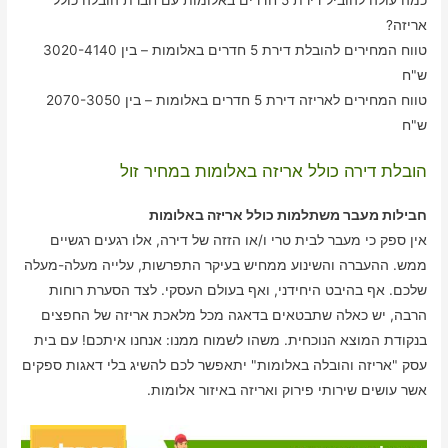
אריזה?
טווח המחירים להובלת דירת 5 חדרים באלומות – בין 3020-4140
ש"ח
טווח המחירים לאריזה דירת 5 חדרים באלומות – בין 2070-3050
ש"ח
הובלת דירה כולל אריזה באלומות במחיר זול
חבילות מעבר משתלמות כולל אריזה באלומות
אין ספק כי מעבר לבית טרי ו/או הזזה של דירה, אלו רגעים רגשיים
ממש. ההעברה והשינוע ממחיש בעיקר התפרשות, עלייה מעלה-מעלה
שלכם. אף בהיבט היחידני, ואף בעולם העסקי. לצד הסערת רוחות
הרבה, יש כאלה שתבטאים בדאגה מכל מלאכת אריזה של החפצים
בנקודת המוצא הנוכחית. משהו לשמוח ממנו: אנחנו איתכם! עם בית
עסק "אריזה והובלה באלומות" יתאפשר לכם להשיג בלי דאגות ספקים
אשר עושים שירותי פירוק ואריזה באיזור אלומות.