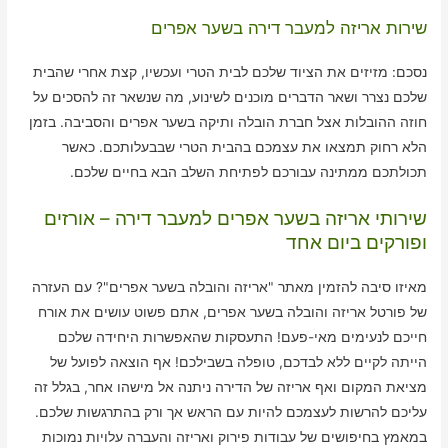
שירות אריזה למעבר דירה בשער אפרים
נסכם: מזיזים את הציוד שלכם לבית הטרי ועכשיו, קצת אחרי שהבית
שלכם נצרר ושאר הדברים מוכנים לשינוע, מה שנשאר זה להסכים על
חוזה ההובלות אצל חברת הובלה ותיקה בשער אפרים והסביבה. בזמן
הלא רחוק תמצאו את עצמכם בהבית הטרי שבבעלותכם. כאשר
תכולתכם ממתינה עבורכם לפתיחת השלב הבא בחיים שלכם.
שירותי אריזה בשער אפרים למעבר דירה – אורזים
ופורקים ביום אחד
מאיזו סיבה להזמין מאתר "אריזה והובלה בשער אפרים"? עם העזרה
של פורטל אריזה והובלה בשער אפרים, אתם פשוט עושים את אורח
חייכם לנעימים מאי-פעם! התעסקות שהאפשרות היחידה שלכם
הייתה לקיים ללא לבדכם, טופלה בשבילכם! אף הוצאה לפועל של
מציאת המקום ואף אריזה של הדירה ניתנה אל מישהו אחר, בגלל זה
עליכם להרשות לעצמכם להיות עם הראש אך ורק בהתרגשות שלכם.
במאמץ בחיפושים של עבודות פירוק ואריזה והעברה עלויות נמוכות