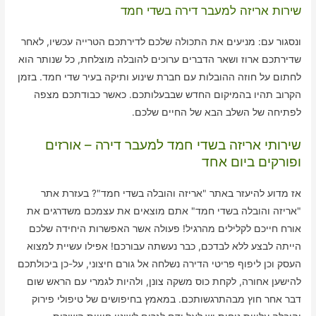
שירות אריזה למעבר דירה בשדי חמד
ונסגור עם: מניעים את התכולה שלכם לדירתכם הטרייה עכשיו, לאחר
שדירתכם ארוז ושאר הדברים ערוכים להובלה מוצלחת, כל שנותר הוא
לחתום על חוזה ההובלות עם חברת שינוע ותיקה בעיר שדי חמד. בזמן
הקרוב תהיו בהמיקום החדש שבבעלותכם. כאשר כבודתכם מצפה
לפתיחה של השלב הבא של החיים שלכם.
שירותי אריזה בשדי חמד למעבר דירה – אורזים
ופורקים ביום אחד
אז מדוע להיעזר באתר "אריזה והובלה בשדי חמד"? בעזרת אתר
"אריזה והובלה בשדי חמד" אתם מוצאים את עצמכם משדרגים את
אורח חייכם לקלילים מהרגיל! פעולה אשר האפשרות היחידה שלכם
הייתה לבצע ללא לבדכם, כבר נעשתה עבורכם! אפילו עשיית למצוא
העסק וכן ליפוף פריטי הדירה נשלחה אל גורם חיצוני, על-כן ביכולתכם
להישען אחורה, לקחת כוס משקה צונן, ולהיות לגמרי עם הראש שום
דבר אחר חוץ מבהתרגשותכם. במאמץ בחיפושים של טיפולי פירוק