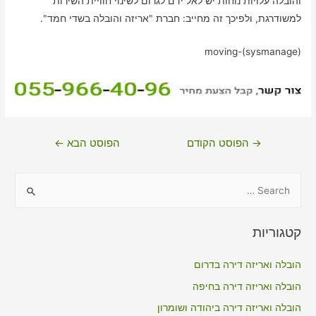
והובלה עלויות נוחות יש לאל ידם לגרום לשינוי חוויית השירות
למשודרגת, ולפיכך זה מחייב: חברת "אריזה והובלה בשדי חמד".
moving-(sysmanage)
ניווט
→
הפוסט הקודם
הפוסט הבא
←
S
e
a
קטגוריות
r
c
הובלה ואריזה דירה בדרום
h
הובלה ואריזה דירה בחיפה
f
הובלה ואריזה דירה ביהודה ושומרון
o