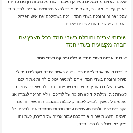
שלכם. כשאנו מתעסקים בפירוק ומעבר דעות מקצועיות הן מנדטוריות
באופן קיצוני, מה שכן, לא קיים צורך לבצע חיפושים אחריהן לבד. בית
עסק "אריזה והובלה בשדי חמד" יגלה בשבילכם את איש הפירוק
והלקיחה שהכי תואם לצרכים שלכם!
שירותי אריזה והובלה בשדי חמד בכל הארץ עם
חברה מקצועית בשדי חמד
שירותי אריזה בשדי חמד, הובלה ופריקה בשדי חמד
לו"זכם נשאר אחת לאחת כפי שהיה כאשר הינכם מקבלים טיפולי
פירוק והובלה בשדי חמד, אתם למעשה יכולים לחיות את חייכם
והשגרה שלכם באופן מדויק כמו שהייתה. ההובלה שאתם עתידים
לעשות אינו מילת קוד ל# הפיכה של לו"זכם, אלא ההיפך לגמרי! אנו
מציעים להמשיך להגיע לעבודה, לבלות בזמנכם החופשי יחד עם
הקרובים לכם, ולתת מעצמכם עבור נוכחות מספקת עם ילדיכם. כל
הימים והשעות שהיה אורך לכם עבור אריזה של הדירה, כעת זהו
פרק-זמן שכל כולו ברשותכם.