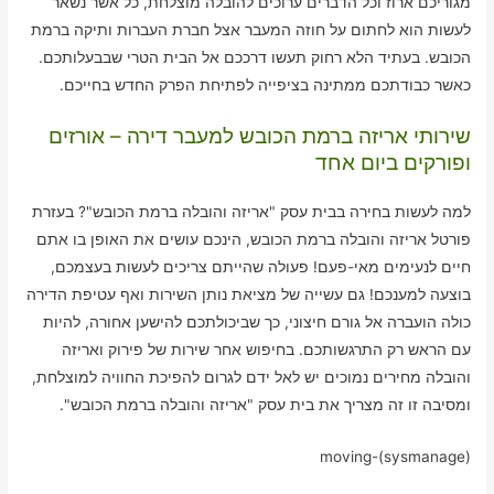
מגוריכם ארוז וכל הדברים ערוכים להובלה מוצלחת, כל אשר נשאר
לעשות הוא לחתום על חוזה המעבר אצל חברת העברות ותיקה ברמת
הכובש. בעתיד הלא רחוק תעשו דרככם אל הבית הטרי שבבעלותכם.
כאשר כבודתכם ממתינה בציפייה לפתיחת הפרק החדש בחייכם.
שירותי אריזה ברמת הכובש למעבר דירה – אורזים
ופורקים ביום אחד
למה לעשות בחירה בבית עסק "אריזה והובלה ברמת הכובש"? בעזרת
פורטל אריזה והובלה ברמת הכובש, הינכם עושים את האופן בו אתם
חיים לנעימים מאי-פעם! פעולה שהייתם צריכים לעשות בעצמכם,
בוצעה למענכם! גם עשייה של מציאת נותן השירות ואף עטיפת הדירה
כולה הועברה אל גורם חיצוני, כך שביכולתכם להישען אחורה, להיות
עם הראש רק התרגשותכם. בחיפוש אחר שירות של פירוק ואריזה
והובלה מחירים נמוכים יש לאל ידם לגרום להפיכת החוויה למוצלחת,
ומסיבה זו זה מצריך את בית עסק "אריזה והובלה ברמת הכובש".
moving-(sysmanage)