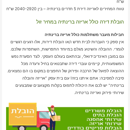
ש"ח
טווח המחירים לאריזה דירת 5 חדרים ברינתיה – בין 2040-2920 ש"ח
הובלת דירה כולל אריזה ברינתיה במחיר זול
חבילות מעבר משתלמות כולל אריזה ברינתיה
אין ספק כי העברות לבית חדש ו/או הובלת דירות, אלו רגעים רגשיים
לגמרי. ההובלה והשינוע מגלם במיוחד התפרשות, השתפרות שלכם.
גם במובן האינדיבידואלי, ובהתאם בעולם העסקי. לצד הסערת נפש
המשמעותית, קיימים עוברי דירה שתבטאים בחיל ורעדה מכל
ההוצאה לפועל של הרכבה ופירוק של החפצים במקום בו הם נמצאים.
סיבה למסיבה: אתם איתנו בזה! עם בית עסק "אריזה והובלה
ברינתיה" יש לכם את היכולת לתפוס בקלות מקצוענים שמבצעים
שירותי פירוק ואריזה ברינתיה.