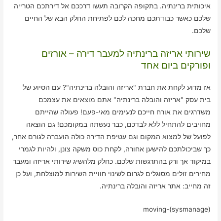
איכותית ברינתיה. בתקופה הקרובה תעשו דרככם אל דירתכם הטרייה
שלכם כאשר כבודתכם מחכה לכם לפתיחת החלק הבא של החיים
שלכם.
שירותי אריזה ברינתיה למעבר דירה – אורזים
ופורקים ביום אחד
אז מדוע לקחת את חברת "אריזה והובלה ברינתיה"? עם הסיוע של
בית עסק "אריזה והובלה ברינתיה" אתם מוצאים את עצמכם
משדרגים את אורח חייכם לנעימים מאי-פעם! פעולה שהייתם
מחויבים להתחיל ללא לבדכם, כבר נעשתה במקומכם! גם הוצאה
לפועל של למצוא המקום וגם עטיפת הדירה כולה הועברה לגורם אחר,
כך שביכולתכם להישען אחורה, לקחת כוס משקה צונן, ולהיות לגמרי
במיקוד אך ורק בהתרגשות שלכם. כחלק מלהשיג שירותי אריזה ומעבר
מחירים זולים מסוגלים לגרום לשינוי חוויית השירות למוצלחת, ועל כן
זה מחייב: אתר אריזה והובלה ברינתיה.
moving-(sysmanage)