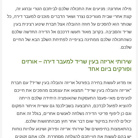
מילה אחרונה: מניעים את התכולה שלכם לביתכם הטרי וברגע זה,
קצת אחרי שבית מגוריכם נצרר ושאר הדברים מוכנים למעבר דירה, כל
שנותר הוא להסכים על חוזה ההובלה אצל חברת שינוע רצינית בעין
שריד והסביבה. בקרוב מאוד תעשו דרככם אל הדירה החדשה שלכם
כשהתכולה שלכם ממתינה בציפייה לפתיחת השלב הבא של החיים
שלכם.
שירותי אריזה בעין שריד למעבר דירה – אורזים
ופורקים ביום אחד
אז מדוע לעשות בחירה בפורטל אריזה והובלה בעין שריד? עם חברת
"אריזה והובלה בעין שריד" תמצאו את עצמכם מהפכים את חייכם
לנעימים מאי-פעם! התעסקות שהאופציה היחידה שלכם הייתה
להוציא לפועל לבדכם, התבצעה בשבילכם! גם עשיית איתור המקום
וגם כן ליפוף פריטי הדירה נשלחה לאנשים אחרים, בגלל זה אתם
יכולים להיות במיקוד שום דבר אחר חוץ מבהתרגשות שלכם.
בהתאמצות בחיפושים של שירותי אריזה ופירוק ושינוע עלויות נוחות
יש בהם לעשות את חוייתכם להצלחה מסחררת, ולכן אתם זקוקים