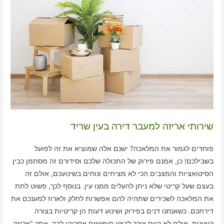
שירותי אריזה למעבר דירה בעין שריד
פוחדים לגמור את המלאכה? ישנם אלה שמוציא את זה לפועל
בשבילכם! כן, אמנם פירוק של התכולה שלכם וסידורם זה מסתמן כבין
הסיטואציות והמצבים הכי לא מציתים ונוחים בשינועכם, אולם זה
בעצם שעל קריטי שלא ניתן להעלים ממנו עין. בנוסף לכך, פשוט לתת
את המלאכה לשכירים שתהיה להם אפשרות לחלק ולארוז למענכם את
דירתכם. כשאנחנו דנים בפירוק ושינוע דעות הן קריטיות בצורה
קיצונית, אולם לא קיים צורך לבצע חיפושים אחריהן לבד. אתר "אריזה