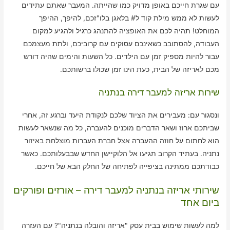
עם שגרת חייכם באופן מדויק כמו שהייתה. המעבר שאתם עתידים
לעשות לא ממש מילת קוד ל# בלאגן בלו"זכם, להיפך, ההיפך
המוחלט! תהיה לכם את האופציה להתנהג כרגיל ולהגיע למקום
העבודה, להסתובב כשאינכם עסוקים עם קרוביכם, ולתת מעצמכם
עבור להיות מספיק זמן עם הילדים. כל השעות והימים שהיה דורש
מכם לאריזה של הבית, כעת הינו זמן שכולו ברשותכם.
שירות אריזה למעבר דירה בנתניה
ונסגור עם: מעבירים את הציוד שלכם לנקודת היעד וברגע זה, אחרי
שביתכם ארוז ושאר הדברים מוכנים להעברה, כל מה שנשאר לעשות
הוא לחתום על חוזה ההעברה אצל חברת העברות מוצלחת באיזור
נתניה. בעתיד הקרוב תגיעו אל הלוקיישן החדש שבבעלותכם. כאשר
כבודתכם ממתינה בציפייה לפתיחה של החלק הבא של חייכם.
שירותי אריזה בנתניה למעבר דירה – אורזים ופורקים
ביום אחד
למה לעשות שימוש בבית עסק "אריזה והובלה בנתניה"? עם העזרה