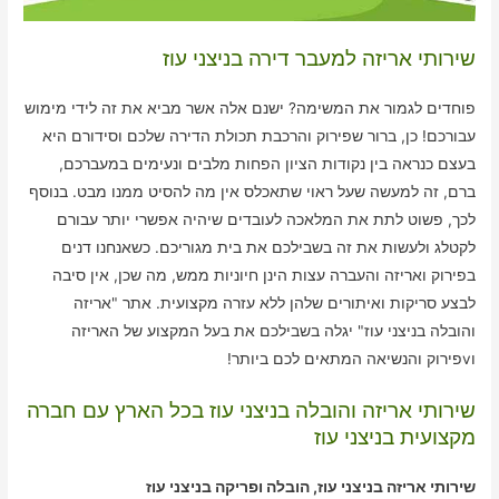
שירותי אריזה למעבר דירה בניצני עוז
פוחדים לגמור את המשימה? ישנם אלה אשר מביא את זה לידי מימוש
עבורכם! כן, ברור שפירוק והרכבת תכולת הדירה שלכם וסידורם היא
בעצם כנראה בין נקודות הציון הפחות מלבים ונעימים במעברכם,
ברם, זה למעשה שעל ראוי שתאכלס אין מה להסיט ממנו מבט. בנוסף
לכך, פשוט לתת את המלאכה לעובדים שיהיה אפשרי יותר עבורם
לקטלג ולעשות את זה בשבילכם את בית מגוריכם. כשאנחנו דנים
בפירוק ואריזה והעברה עצות הינן חיוניות ממש, מה שכן, אין סיבה
לבצע סריקות ואיתורים שלהן ללא עזרה מקצועית. אתר "אריזה
והובלה בניצני עוז" יגלה בשבילכם את בעל המקצוע של האריזה
וvפירוק והנשיאה המתאים לכם ביותר!
שירותי אריזה והובלה בניצני עוז בכל הארץ עם חברה
מקצועית בניצני עוז
שירותי אריזה בניצני עוז, הובלה ופריקה בניצני עוז