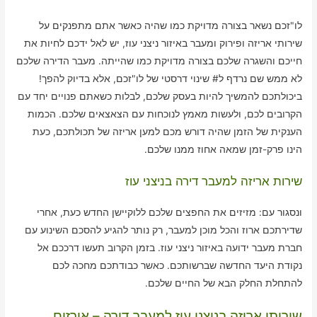
לו"זכם נשאר בצורה מדויקת כמו שהיה כאשר אתם מתפנקים על
שירותי אריזה ופירוק ומעבר באיזור ניצני עוז, יש לאל ידכם לחיות את
חייכם והשגרה שלכם בצורה מדויקת כמו שהייתה. מעבר הדירה שלכם
לא ממש שם נרדף ל# שינוי דרסטי של לו"זכם, אלא בדיוק להפך!
ביכולתכם להמשיך להיות בעסק שלכם, לבלות כשאתם פנויים יחד עם
הקרובים לכם, ולעשות מאמץ לנוכחות עם הצאצאים שלכם. הכמות
הענקית של הזמן שהיה דורש מכם למען אריזה של תכולתכם, כעת
הינו פרק-זמן שמאה אחוז ממנו שלכם.
שירות אריזה למעבר דירה בניצני עוז
ונסגור עם: מזיזים את החפצים שלכם ללוקיישן החדש כעת, אחרי
שדירתכם ארוז והכל מוכן למעבר, רק נותר להגיע להסכם השינוע עם
חברת מעבר ידועה באיזור ניצני עוז. בזמן הקרוב תעשו דרככם אל
נקודת היעד החדשה שברשותכם. כאשר כבודתכם מחכה לכם
להתחלת החלק הבא של החיים שלכם.
שירותי אריזה בניצני עוז למעבר דירה – אורזים