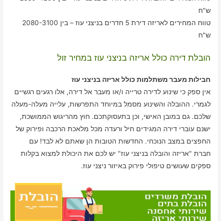
ש"ח
טווח המחירים לאריזה דירת 5 חדרים בניצני עוז – בין 2080-3100
ש"ח
הובלת דירה כולל אריזה בניצני עוז במחיר זול
חבילות מעבר משתלמות כולל אריזה בניצני עוז
אין ספק כי שינוע לדירה טרייה ו/או מעבר אל דירה, אלו רגעים רגשיים
לגמרי. ההובלה והשינוע מסמל במיוחד התפרשות, עלייה מעלה-מעלה
שלכם. גם במובן האישי, וכן בתעסוקתכם. חוץ מהריגוש הממושכת,
ישנם עוברי דירה המגידים חיל ורעדה מכל מלאכת הרכבה ופירוק של
החפצים במצב הנוכחי. החדשות הטובות הן שאתם לא לבד! עם
חברת "אריזה והובלה בניצני עוז" יש לכם את היכולת למצוא בקלות
ספקים שעושים טיפולי פירוק באיזור ניצני עוז.