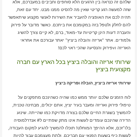
שלהם זה כנראה בין הרגעים הלא סוחפים וחביבים במעברכם, אלא
שזה למעשה רגע קריטי שאין מה להסיט ממנו מבט. יחד עם זאת,
תהיה לכם את האופציה להעביר את השירות לאנשי מקצוע שיתאפשר
להם לחלק ולטפל בזה במקומכם את ביתכם. כאשר מדובר על פירוק
והעברה דעות הינן קריטיות עד-מאוד, ברם, לא קיים צורך להשיג
גלמודים. אתר "אריזה והובלה ביציץ" יאתר עבורכם את אחראי
האריזה וvפירוק והנסיעה שהכי ראוי לכם!
שירותי אריזה והובלה ביציץ בכל הארץ עם חברה
מקצועית ביציץ
שירותי אריזה ביציץ, הובלה ופריקה ביציץ
לוח הזמנים שלכם יוותר ממש כמו שהיה כשהינכם מתפקנים על
טיפולי פירוק ואריזה ומעבר בעיר יציץ, אתם יכולים, מבחינה טכנית,
להמשיך בשגרת החיים שלכם בצורה מדויקת כמו שהייתה. שינוע
הדירה שהינכם עומדים לעשות אינו מתק שפתיים ל# אנדרלמוסיה
בלו"זכם, אלא ההיפך המוחלט! תוכלו להמשיך להגיע למקום העבודה,
לעשות כיף בשעות הפנאי עם חבריכם, ולתת מעצמכם עבור להיות