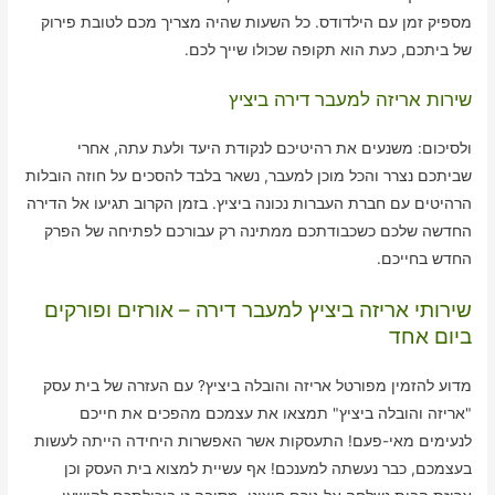
מספיק זמן עם הילדודס. כל השעות שהיה מצריך מכם לטובת פירוק
של ביתכם, כעת הוא תקופה שכולו שייך לכם.
שירות אריזה למעבר דירה ביציץ
ולסיכום: משנעים את רהיטיכם לנקודת היעד ולעת עתה, אחרי
שביתכם נצרר והכל מוכן למעבר, נשאר בלבד להסכים על חוזה הובלות
הרהיטים עם חברת העברות נכונה ביציץ. בזמן הקרוב תגיעו אל הדירה
החדשה שלכם כשכבודתכם ממתינה רק עבורכם לפתיחה של הפרק
החדש בחייכם.
שירותי אריזה ביציץ למעבר דירה – אורזים ופורקים
ביום אחד
מדוע להזמין מפורטל אריזה והובלה ביציץ? עם העזרה של בית עסק
"אריזה והובלה ביציץ" תמצאו את עצמכם מהפכים את חייכם
לנעימים מאי-פעם! התעסקות אשר האפשרות היחידה הייתה לעשות
בעצמכם, כבר נעשתה למענכם! אף עשיית למצוא בית העסק וכן