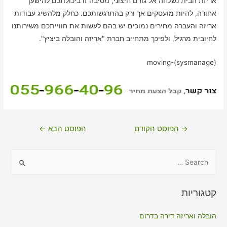
אריזת הבית נשלחה אל גורם חיצוני, מסיבה זו ביכולתכם להישען
אחורה, להיות מועסקים אך ורק בהתרגשותכם. כחלק מלהשיג עבודות
אריזה והעברה מחירים נמוכים יש בהם לעשות את חווייתכם משירותנו
לחיובית מרגיל, ולפיכך מתחייב חברת "אריזה והובלה ביציץ".
moving-(sysmanage)
ניווט
→
הפוסט הקודם
הפוסט הבא
←
S
e
a
קטגוריות
r
c
הובלה ואריזה דירה בדרום
h