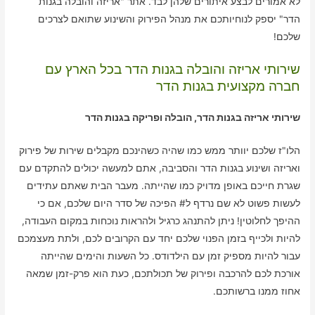
לא אמורים לבצע איתורים שלהן לבד. אתר "אריזה והובלה בגנות
הדר" יספק לנוחיותכם את מנהל הפירוק והשינוע שתואם לצרכים
שלכם!
שירותי אריזה והובלה בגנות הדר בכל הארץ עם
חברה מקצועית בגנות הדר
שירותי אריזה בגנות הדר, הובלה ופריקה בגנות הדר
הלו"ז שלכם יוותר ממש כמו שהיה כשהינכם מקבלים שירות של פירוק
ואריזה ושינוע בגנות הדר והסביבה, אתם למעשה יכולים להתקדם עם
שגרת חייכם באופן מדויק כמו שהייתה. מעבר הבית שאתם עתידים
לעשות פשוט לא שם נרדף ל# הפיכה של סדר היום שלכם, אם כי
ההיפך לחלוטין! ניתן להתנהג כרגיל ולהראות נוכחות במקום העבודה,
להיות ולכייף בזמן הפנוי שלכם יחד עם הקרובים לכם, ולתת מעצמכם
עבור להיות מספיק זמן עם הילדודס. כל השעות והימים שהייתה
אורכת לכם להרכבה ופירוק של תכולתכם, כעת הוא פרק-זמן שמאה
אחוז ממנו ברשותכם.