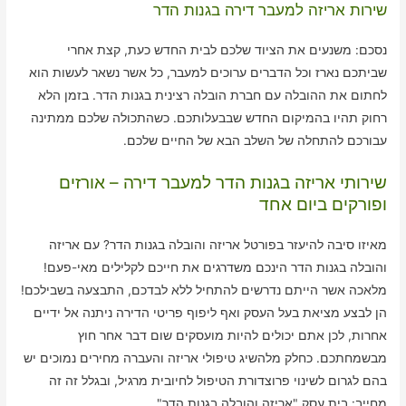
שירות אריזה למעבר דירה בגנות הדר
נסכם: משנעים את הציוד שלכם לבית החדש כעת, קצת אחרי
שביתכם נארז וכל הדברים ערוכים למעבר, כל אשר נשאר לעשות הוא
לחתום את ההובלה עם חברת הובלה רצינית בגנות הדר. בזמן הלא
רחוק תהיו בהמיקום החדש שבבעלותכם. כשהתכולה שלכם ממתינה
עבורכם להתחלה של השלב הבא של החיים שלכם.
שירותי אריזה בגנות הדר למעבר דירה – אורזים
ופורקים ביום אחד
מאיזו סיבה להיעזר בפורטל אריזה והובלה בגנות הדר? עם אריזה
והובלה בגנות הדר הינכם משדרגים את חייכם לקלילים מאי-פעם!
מלאכה אשר הייתם נדרשים להתחיל ללא לבדכם, התבצעה בשבילכם!
הן לבצע מציאת בעל העסק ואף ליפוף פריטי הדירה ניתנה אל ידיים
אחרות, לכן אתם יכולים להיות מועסקים שום דבר אחר חוץ
מבשמחתכם. כחלק מלהשיג טיפולי אריזה והעברה מחירים נמוכים יש
בהם לגרום לשינוי פרוצדורת הטיפול לחיובית מרגיל, ובגלל זה זה
מחייב: בית עסק "אריזה והובלה בגנות הדר".