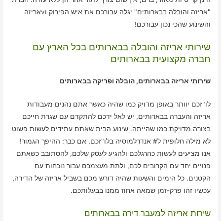
"אריזה והובלה בבארותים" יגלה עבורכם את איש הפירוק וvאריזה
והשינוע שהכי נכון עבורכם!
שירותי אריזה והובלה בבארותים בכל הארץ עם
חברה מקצועית בבארותים
שירותי אריזה בבארותים, הובלה ופריקה בבארותים
לו"זכם יוותר באופן מדויק כמו שהיה כאשר אתם נהנים מעבודות
אריזה והעברה בבארותים, יש לאל ידכם להתקדם עם שגרת חייכם
בצורה מדויקת כמו שהייתה. שינוע הבית שאתם עתידים לעשות פשוט
לא מילה חלופית ל# אנדרלמוסיה בלו"זכם, אם כבר: ההיפך הגמור!
אנו מציעים לעשות כהרגלכם ולהגיע לעסק שלכם, להסתובב כשאתם
פנויים יחד עם הקרובים לכם, ולתת מעצמכם עבור נוכחות עם
הקטנים. כל הימים והשעות שהיה דורש מכם בשביל אריזה של הדירה,
עכשיו זהו פרק-זמן שמאה אחוז ממנו בבעלותכם.
שירות אריזה למעבר דירה בבארותים