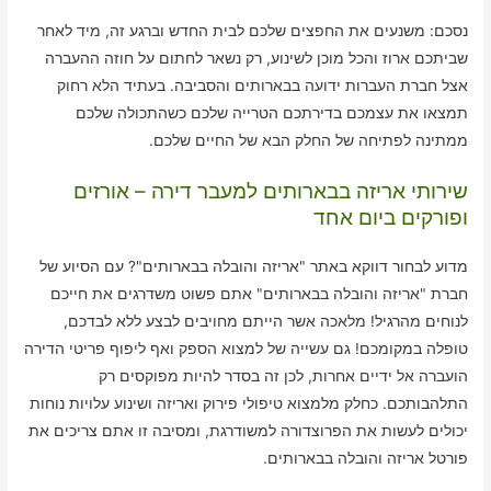
נסכם: משנעים את החפצים שלכם לבית החדש וברגע זה, מיד לאחר
שביתכם ארוז והכל מוכן לשינוע, רק נשאר לחתום על חוזה ההעברה
אצל חברת העברות ידועה בבארותים והסביבה. בעתיד הלא רחוק
תמצאו את עצמכם בדירתכם הטרייה שלכם כשהתכולה שלכם
ממתינה לפתיחה של החלק הבא של החיים שלכם.
שירותי אריזה בבארותים למעבר דירה – אורזים
ופורקים ביום אחד
מדוע לבחור דווקא באתר "אריזה והובלה בבארותים"? עם הסיוע של
חברת "אריזה והובלה בבארותים" אתם פשוט משדרגים את חייכם
לנוחים מהרגיל! מלאכה אשר הייתם מחויבים לבצע ללא לבדכם,
טופלה במקומכם! גם עשייה של למצוא הספק ואף ליפוף פריטי הדירה
הועברה אל ידיים אחרות, לכן זה בסדר להיות מפוקסים רק
התלהבותכם. כחלק מלמצוא טיפולי פירוק ואריזה ושינוע עלויות נוחות
יכולים לעשות את הפרוצדורה למשודרגת, ומסיבה זו אתם צריכים את
פורטל אריזה והובלה בבארותים.