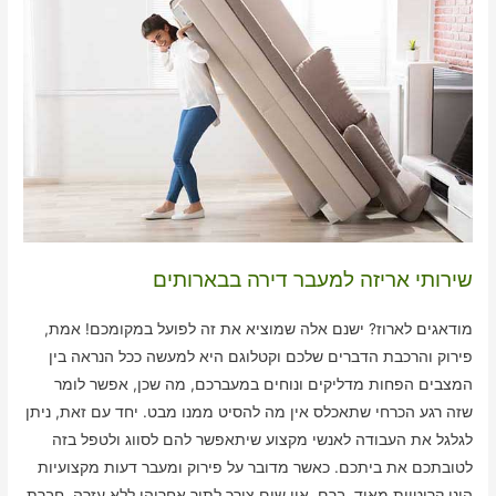
שירותי אריזה למעבר דירה בבארותים
מודאגים לארוז? ישנם אלה שמוציא את זה לפועל במקומכם! אמת,
פירוק והרכבת הדברים שלכם וקטלוגם היא למעשה ככל הנראה בין
המצבים הפחות מדליקים ונוחים במעברכם, מה שכן, אפשר לומר
שזה רגע הכרחי שתאכלס אין מה להסיט ממנו מבט. יחד עם זאת, ניתן
לגלגל את העבודה לאנשי מקצוע שיתאפשר להם לסווג ולטפל בזה
לטובתכם את ביתכם. כאשר מדובר על פירוק ומעבר דעות מקצועיות
הינן קריטיות מאוד, ברם, אין שום צורך לתור אחריהן ללא עזרה. חברת