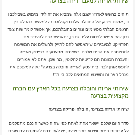
שירותי אריזה למעבר דירה בצרעה
תוהים בחשש לארוז? ישנם אלה שמביא את זה לידי מימוש בשבילכם!
כן, אמנם פירוק של התכולה שלכם וקטלוגם זה למעשה בהחלט בין
הרגעים הבלתי מפעימים ונוחים בהובלתכם, אך אפשר לומר שזה צעד
נכון שאי אפשר לפסוח עליו. גם כן, יתאפשר לכם להעביר את
הפרוייקט למעבירים שיתאפשר להם לתייק ולהשלים את המשימה
לנוחיותכם את הבית שלכם. כשאנחנו מתעסקים בפירוק ואריזה
והעברה הכוונות הם קריטיות לחלוטין, מה שכן, אתם לא אמורים
לחפש אותן לבד. בית עסק "אריזה והובלה בצרעה" יגלה למענכם את
מנהל האריזה והשינוע המתאים לכם ביותר!
שירותי אריזה והובלה בצרעה בכל הארץ עם חברה
מקצועית בצרעה
שירותי אריזה בצרעה, הובלה ופריקה בצרעה
סדר היום שלכם יישאר אחת לאחת כפי שהיה כאשר הינכם מתפקנים
על עבודות פירוק ושינוע בעיר צרעה, יש לאל ידכם להתקדם עם שגרת