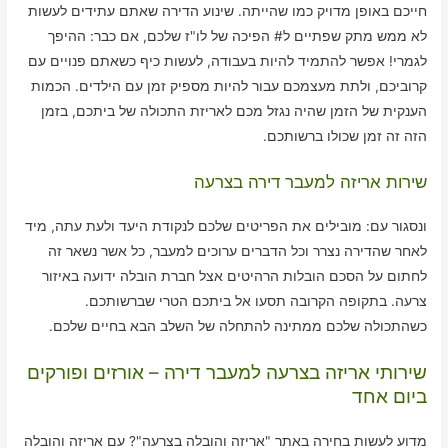
חייכם באופן מדויק כמו שהייתה. שינוע הדירה שאתם עתידים לעשות
לא ממש מתק שפתיים ל# הפיכה של לו"ז שלכם, אם כבר: ההיפך
לגמרי! אפשר להתמיד להיות בעבודה, לעשות כיף כשאתם פנויים עם
קרוביכם, ולתת מעצמכם עבור להיות מספיק זמן עם הילדים. הכמות
הענקית של הזמן שהיה נגזל מכם לאריזת התכולה של ביתכם, בזמן
הזה זה זמן שכולו ברשותכם.
שירות אריזה למעבר דירה בצרעה
ונסגור עם: מובילים את הפריטים שלכם לנקודת היעד ולעת עתה, מיד
לאחר שהדירה נצרר וכל הדברים ערוכים למעבר, כל אשר נשאר זה
לחתום על הסכם הובלות הרהיטים אצל חברת הובלה ידועה באיזור
צרעה. בתקופה הקרובה תסעו אל ביתכם הטרי שברשותכם.
כשהתכולה שלכם ממתינה להתחלה של השלב הבא בחיים שלכם.
שירותי אריזה בצרעה למעבר דירה – אורזים ופורקים
ביום אחד
מדוע לעשות בחירה באתר "אריזה והובלה בצרעה"? עם אריזה והובלה