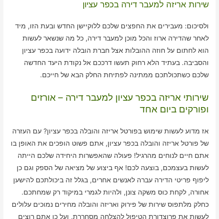
שירות אריזה למעבר דירה בכפר עציון
ולסיכום: מעבירים את החפצים שלכם ללוקיישן החדש ובעת הזו, מיד
לאחר שהדירה ארוז והכל מוכן למעבר דירה, כל מה שנשאר לעשות
הוא לחתום על חוזה ההובלות אצל חברת הובלה ידועה בכפר עציון
והסביבה. בעתיד הלא רחוק תעשו דרככם אל נקודת היעד החדשה
שלכם כשתכולתכם ממתינה לפתיחת החלק הבא של חייכם.
שירותי אריזה בכפר עציון למעבר דירה – אורזים
ופורקים ביום אחד
אז מדוע לעשות שימוש בפורטל אריזה והובלה בכפר עציון? עם העזרה
של פורטל אריזה והובלה בכפר עציון, אתם פשוט הופכים את האופן בו
אתם חיים לנוחים מהרגיל! פעולה שהאפשרות היחידה שלכם הייתה
לעשות בעצמכם, בוצעה לכם! אף ביצוע של מציאה של הספק וגם כן
ליפוף פריטי הדירה עברה לאנשים אחרים, בגלל זה ביכולתכם להישען
אחורה, לקחת כוס משקה צונן, ולהיות לגמרי במיקוד רק שמחתכם.
כחלק מלתפוס שירות של פירוק ואריזה והובלה מחירים נמוכים עלולים
לעשות את פרוצדורת הטיפול להצלחה מסחררת, ועל כן אתם רוצים