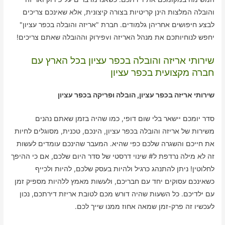
והובלה המלצות הינן קריטיות בצורה קיצונית, אלא שאינכם צריכים
לבצע חיפושים אחריהן גלמודים. חברת "אריזה והובלה בכפר עציון"
יחפש לנוחיותכם את מנהל האריזה וvפירוק וההובלה שאתם צריכים!
שירותי אריזה והובלה בכפר עציון בכל הארץ עם
חברה מקצועית בכפר עציון
שירותי אריזה בכפר עציון, הובלה ופריקה בכפר עציון
סדר יומכם יישאר בלי שום דופי, כמו שהיה בזמן שאתם נהנים
משירות של אריזה והובלה בכפר עציון, הינכם, טכנית, מסוגלים לחיות
את חייכם והשגרה שלכם כפי שהיא. המעבר שהינכם עומדים לעשות
זה לא מילה נרדפת ל# שינוי דרסטי של סדר היום שלכם, אם כי ההיפך
לחלוטין! ניתן להתנהג כרגיל ולהיות בעסק שלכם, להיות ולכייף
כשאינכם עסוקים יחד עם חבריכם, ולעשות מאמץ ללהיות מספיק זמן
עם ילדיכם. כל השעות שהיה דורש מכם לטובת אריזת דירתכם, נכון
לעכשיו זה פרק-זמן שמאה אחוז ממנו שייך לכם.