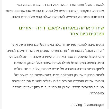
לעשות הוא לחתום את ההובלה אצל חברת העברות נכונה בעיר
אפרתה. בתקופה הקרובה תגיעו אל המיקום החדש שברשותכם. כאשר
כבודתכם ממתינה בציפייה להתחלת השלב הבא של החיים שלכם.
שירותי אריזה באפרתה למעבר דירה – אורזים
ופורקים ביום אחד
מאיזו סיבה להזמין מאריזה והובלה באפרתה? עם העזרה של אתר
"אריזה והובלה באפרתה" אתם פשוט הופכים את אורח חייכם לנוחים
מאי-פעם! התעסקות אשר האופציה היחידה שלכם הייתה לבצע בלי
סיוע, בוצעה במקומכם! אפילו עשיית איתור בעל העסק ובהתאם
ליפוף פריטי הדירה הועברה אל ידיים אחרות, על-כן אתם יכולים
להיות במיקוד אך ורק בהתלהבותכם. בהתאמצות בחיפושים של
שירותי אריזה והעברה מחירים זולים עלולים לעשות את פרוצדורת
הטיפול לחיובית מרגיל, ועל כן זה מחייב: בית עסק "אריזה והובלה
באפרתה".
moving-(sysmanage)