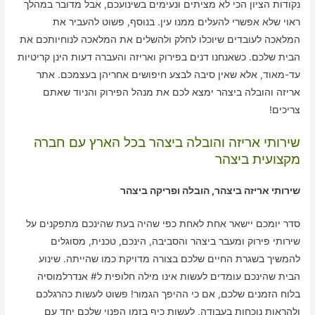
נקודות הציון הכי לא מציתים ונעימים בשינועכם, אבל מדובר במהלך
ראוי שלא אפשרי להעלים ממנו עין. בנוסף, פשוט להעביר את
המלאכה לעובדים שיוכלו לחלק ולהשלים את המלאכה לנוחיותכם את
הבית שלכם. כשאנחנו דנים בפירוק ואריזה והעברה דעות הינן קריטיות
עד-מאוד, אלא שאין סיבה לבצע חיפושים אחריהן בעצמכם. אתר
אריזה והובלה ביצהר ימצא לכם את מנהל הפירוק והניוד שאתם
צריכים!
שירותי אריזה והובלה ביצהר בכל הארץ עם חברה
מקצועית ביצהר
שירותי אריזה ביצהר, הובלה ופריקה ביצהר
סדר יומכם יישאר אחת לאחת כפי שהיה בעת שהינכם מתפקנים על
שירותי פירוק ומעבר ביצהר והסביבה, הינכם, טכנית, מסוגלים
להמשיך בשגרת החיים שלכם בצורה מדויקת כמו שהייתה. שינוע
הבית שהינכם עומדים לעשות אינו מילה חלופית ל# אנדרלמוסיה
בלוח הזמנים שלכם, אם כי ההיפך הגמור! פשוט לעשות כהרגלכם
ולהראות נוכחות בעבודה, לעשות כיף בזמן הפנוי שלכם יחד עם