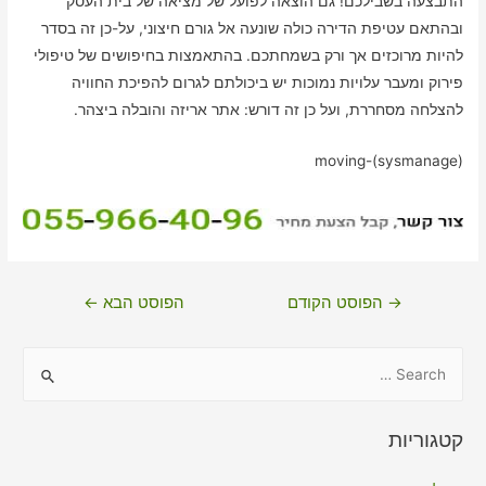
התבצעה בשבילכם! גם הוצאה לפועל של מציאה של בית העסק
ובהתאם עטיפת הדירה כולה שונעה אל גורם חיצוני, על-כן זה בסדר
להיות מרוכזים אך ורק בשמחתכם. בהתאמצות בחיפושים של טיפולי
פירוק ומעבר עלויות נמוכות יש ביכולתם לגרום להפיכת החוויה
להצלחה מסחררת, ועל כן זה דורש: אתר אריזה והובלה ביצהר.
moving-(sysmanage)
ניווט
→
הפוסט הקודם
הפוסט הבא
←
S
e
a
קטגוריות
r
c