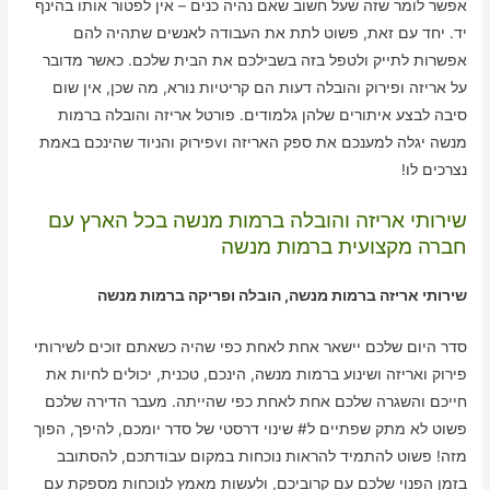
אפשר לומר שזה שעל חשוב שאם נהיה כנים – אין לפטור אותו בהינף
יד. יחד עם זאת, פשוט לתת את העבודה לאנשים שתהיה להם
אפשרות לתייק ולטפל בזה בשבילכם את הבית שלכם. כאשר מדובר
על אריזה ופירוק והובלה דעות הם קריטיות נורא, מה שכן, אין שום
סיבה לבצע איתורים שלהן גלמודים. פורטל אריזה והובלה ברמות
מנשה יגלה למענכם את ספק האריזה וvפירוק והניוד שהינכם באמת
נצרכים לו!
שירותי אריזה והובלה ברמות מנשה בכל הארץ עם
חברה מקצועית ברמות מנשה
שירותי אריזה ברמות מנשה, הובלה ופריקה ברמות מנשה
סדר היום שלכם יישאר אחת לאחת כפי שהיה כשאתם זוכים לשירותי
פירוק ואריזה ושינוע ברמות מנשה, הינכם, טכנית, יכולים לחיות את
חייכם והשגרה שלכם אחת לאחת כפי שהייתה. מעבר הדירה שלכם
פשוט לא מתק שפתיים ל# שינוי דרסטי של סדר יומכם, להיפך, הפוך
מזה! פשוט להתמיד להראות נוכחות במקום עבודתכם, להסתובב
בזמן הפנוי שלכם עם קרוביכם, ולעשות מאמץ לנוכחות מספקת עם