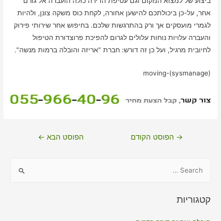
ביצוע של למצוא המקום וגם עטיפת הדירה כולה הועברה אל גורם
אחר, על-כן ביכולתכם להישען אחורה, לקחת כוס משקה צונן, ולהיות
לגמרי מועסקים אך ורק בהתרגשות שלכם. בחיפוש אחר שירותי פירוק
והעברה עלויות נוחות עלולים לגרום להפיכת פרוצדורת הטיפול
לחיובית מרגיל, ועל כן זה דורש: חברת "אריזה והובלה ברמות מנשה".
moving-(sysmanage)
ניווט
→
הפוסט הקודם
הפוסט הבא
←
S
e
a
קטגוריות
r
c