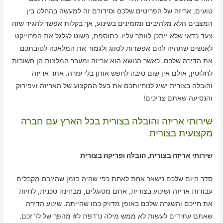
טועים, אריזה של הפריטים שלכם וסידורם זה למעשה בהחלט בין
המצבים הלא מלהיבים ומזמינים בשינוע, אך בקלות אפשר להגיד שזה
צעד כדאי שלא ייתכן לוותר עליו. כתוספת, פשוט לגלגל את הפרוייקט
לאנשים שתהיה להם אפשרות לסווג ולגמור את המלאכה לטובתכם
את הדירה שלכם. כאשר הנושא הוא אריזה ומעבר המלצות הן חשובות
לחלוטין, אולם אין שום סיבה לחפש אותן בלי עזרה. אתר אריזה
והובלה בצורית ישיג לנוחיותכם את בעל המקצוע של האריזה וvפירוק
והנסיעה שאתם צריכים!
שירותי אריזה והובלה בצורית בכל הארץ עם חברה
מקצועית בצורית
שירותי אריזה בצורית, הובלה ופריקה בצורית
סדר היום שלכם נישאר אחת לאחת כפי שהיה בזמן שהינכם מקבלים
עבודות אריזה ושינוע בצורית, אתם מסוגלים, מבחינה טכנית, לחיות
את חייכם והשגרה שלכם באופן מדויק כמו שהייתה. שינוע הדירה
שאתם עתידים לעשות לא ממש מילה נרדפת ל# מהפך של לו"זכם,