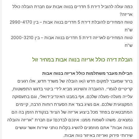
כמה עולה להוביל דירת 5 חדרים בנווה אבות עם חברת הובלה כולל
אריזה?
טווח המחירים להובלת דירת 5 חדרים בנווה אבות – בין 2990-4170
ש"ח
טווח המחירים לאריזה דירת 5 חדרים בנווה אבות – בין 2000-3210
ש"ח
הובלת דירה כולל אריזה בנווה אבות במחיר זול
חבילות מעבר משתלמות כולל אריזה בנווה אבות
ברור שמעבר למקום חדש ו/או הובלה של משרד חדש, אלו רגעים
קריטיים לגמרי. ההעברה והשינוע מביא לידי ביטוי בדגש התפשטות,
עלייה מעלה-מעלה שלכם. אף במבט האינדיבידואלי, וגם בתעסוקה
המקצועית שלכם. אם נשיג בצד את הסערת רוחות הרבה, קיימים
המתבטאים בפחד מכל ביצוע אריזה של הציוד בנקודת הזמן בה הם
נמצאים. משהו לשמוח ממנו: אינכם לבדכם! עם חברת "אריזה והובלה
בנווה אבות" אתם מוזמנים להשיג בקלות נותני שירות אשר עושים
שירותי פירוק ואריזה באיזור נווה אבות.