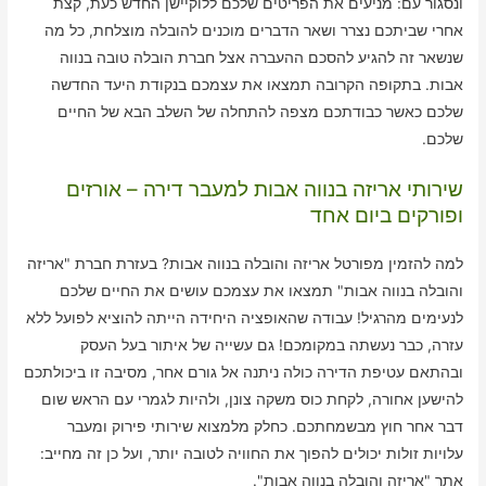
ונסגור עם: מניעים את הפריטים שלכם ללוקיישן החדש כעת, קצת
אחרי שביתכם נצרר ושאר הדברים מוכנים להובלה מוצלחת, כל מה
שנשאר זה להגיע להסכם ההעברה אצל חברת הובלה טובה בנווה
אבות. בתקופה הקרובה תמצאו את עצמכם בנקודת היעד החדשה
שלכם כאשר כבודתכם מצפה להתחלה של השלב הבא של החיים
שלכם.
שירותי אריזה בנווה אבות למעבר דירה – אורזים
ופורקים ביום אחד
למה להזמין מפורטל אריזה והובלה בנווה אבות? בעזרת חברת "אריזה
והובלה בנווה אבות" תמצאו את עצמכם עושים את החיים שלכם
לנעימים מהרגיל! עבודה שהאופציה היחידה הייתה להוציא לפועל ללא
עזרה, כבר נעשתה במקומכם! גם עשייה של איתור בעל העסק
ובהתאם עטיפת הדירה כולה ניתנה אל גורם אחר, מסיבה זו ביכולתכם
להישען אחורה, לקחת כוס משקה צונן, ולהיות לגמרי עם הראש שום
דבר אחר חוץ מבשמחתכם. כחלק מלמצוא שירותי פירוק ומעבר
עלויות זולות יכולים להפוך את החוויה לטובה יותר, ועל כן זה מחייב:
אתר "אריזה והובלה בנווה אבות".