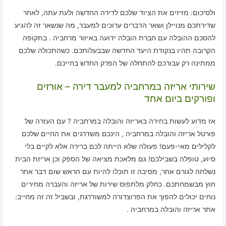
ולסיכום: מזיזים את הציוד שלכם לדירה החדשה ולעת עתה, לאחר
שדירתכם מנויילן ושאר הדברים ערוכים למעבר, מה שנשאר זה להגיע
להסכם ההובלה עם חברת הובלה ידועה באיזור מרחביה . בתקופה
הקרובה תהיו בנקודת היעד החדשה שבבעלותכם. כשהתכולה שלכם
ממתינה רק עבורכם להתחלה של הפרק החדש בחייכם.
שירותי אריזה במרחביה למעבר דירה – אורזים
ופורקים ביום אחד
אז מדוע לעשות בחירה באריזה והובלה במרחביה ? עם העזרה של
פורטל אריזה והובלה במרחביה , הינכם משדרגים את החיים שלכם
לקלילים מאי-פעם! פעולה שלא הייתה לכם ברירה אלא לקיים בלי
סיוע, טופלה בשבילכם! גם מלאכת מציאה של הספק וכן אריזת הבית
נשלחה לגורם אחר, מסיבה זו תוכלו להיות עם הראש שום דבר אחר
חוץ מבשמחתכם. כחלק מלתפוס שירות של אריזה והעברה מחירים
נוחים יכולים להפוך את הפרוצדורה למשודרגת, ובשביל זה זה מחייב:
אתר אריזה והובלה במרחביה .