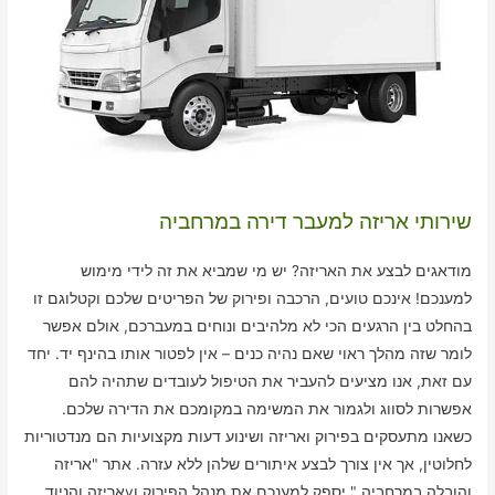
שירותי אריזה למעבר דירה במרחביה
מודאגים לבצע את האריזה? יש מי שמביא את זה לידי מימוש
למענכם! אינכם טועים, הרכבה ופירוק של הפריטים שלכם וקטלוגם זו
בהחלט בין הרגעים הכי לא מלהיבים ונוחים במעברכם, אולם אפשר
לומר שזה מהלך ראוי שאם נהיה כנים – אין לפטור אותו בהינף יד. יחד
עם זאת, אנו מציעים להעביר את הטיפול לעובדים שתהיה להם
אפשרות לסווג ולגמור את המשימה במקומכם את הדירה שלכם.
כשאנו מתעסקים בפירוק ואריזה ושינוע דעות מקצועיות הם מנדטוריות
לחלוטין, אך אין צורך לבצע איתורים שלהן ללא עזרה. אתר "אריזה
והובלה במרחביה " יספק למענכם את מנהל הפירוק וvאריזה והניוד