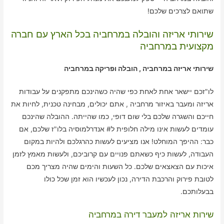
שתואם לצרכים שלכם!
שירותי אריזה והובלה במרחביה בכל הארץ עם חברה
מקצועית במרחביה
שירותי אריזה במרחביה , הובלה ופריקה במרחביה
לו"זכם יישאר אחת לאחת כפי שהיה כשהינכם מתפקנים על עבודות
אריזה ומעבר באיזור מרחביה , אתם יכולים, מבחינה טכנית, לחיות את
חייכם והשגרה שלכם בלי שום דופי, כמו שהייתה. ההובלה שהינכם
עומדים לעשות אינו מילה חלופית ל# אנדרלמוסיה בלו"ז שלכם, אם
כבר: ההיפך המוחלט! אנו מציעים לעשות כהרגלכם ולהיות במקום
העבודה, לעשות כיף כשאתם פנויים עם קרוביכם, ולעשות מאמץ לזמן
איכות עם הצאצאים שלכם. כל השעות והימים שהיה מצריך מכם
לטובת פירוק והרכבת הדירה, נכון לעכשיו הוא זמן שכל כולו
בבעלותכם.
שירות אריזה למעבר דירה במרחביה