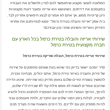
המלאכה לאנשי מקצוע שיתאפשר להם למיין ולהשלים את העבודה
במקומכם את דירתכם. כשהנושא הוא אריזה ומעבר דעות מקצועיות
הינן קריטיות ממש, אך אתם לא אמורים לבצע חיפושים אחריהן לבד.
בית עסק "אריזה והובלה בטירת כרמל" ימצא לנוחיותכם את אחראי
הפירוק וvאריזה והשינוע שהכי נכון עבורכם!
שירותי אריזה והובלה בטירת כרמל בכל הארץ עם
חברה מקצועית בטירת כרמל
שירותי אריזה בטירת כרמל, הובלה ופריקה בטירת כרמל
סדר יומכם יישאר בדיוק כפי שהוא בעת שאתם מתפנקים על שירות
של פירוק והעברה באיזור טירת כרמל, אתם יכולים, מבחינה טכנית,
להמשיך בשגרת החיים שלכם באופן מדויק כמו שהייתה. שינוע הדירה
שהינכם עומדים לעשות לא ממש מילת קוד ל# שבירת לו"ז שלכם,
להיפך, ההיפך הגמור! תהיה לכם את האופציה להתנהג כרגיל ולהגיע
לעבודה, לבלות בזמן הפנוי שלכם עם החברים, ולתת מעצמכם עבור
להיות מספיק זמן עם ילדיכם. כל הימים והשעות שהיה מצריך מכם