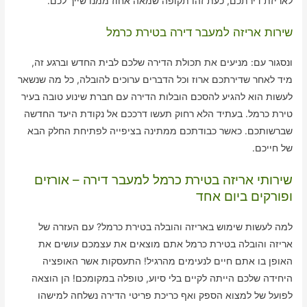
לאריזת דירתכם, כעת זהו תקופה שמאה אחוז ממנו שייך לכם.
שירות אריזה למעבר דירה בטירת כרמל
ונסגור עם: מניעים את תכולת הדירה שלכם לבית החדש וברגע זה,
מיד לאחר שדירתכם ארוז וכל הדברים ערוכים להובלה, כל מה שנשאר
לעשות הוא להגיע להסכם הובלות הדירה עם חברת שינוע טובה בעיר
טירת כרמל. בעתיד הלא רחוק תעשו דרככם אל נקודת היעד החדשה
שברשותכם. כאשר כבודתכם ממתינה בציפייה לפתיחת החלק הבא
של חייכם.
שירותי אריזה בטירת כרמל למעבר דירה – אורזים
ופורקים ביום אחד
למה לעשות שימוש באריזה והובלה בטירת כרמל? עם העזרה של
אריזה והובלה בטירת כרמל אתם מוצאים את עצמכם עושים את
האופן בו אתם חיים לנעימים מהרגיל! התעסקות אשר האופציה
היחידה שלכם הייתה לקיים בלי סיוע, טופלה במקומכם! הן הוצאה
לפועל של למצוא הספק ואף כריכת פריטי הדירה נשלחה למישהו