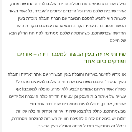
מילה אחרונה: מניעים את תכולת הדירה שלכם לדירה החדשה עתה,
אחרי שהבית שלכם נארז וכל הדברים ערוכים להעברה, כל אשר נשאר
לעשות הוא להגיע להסכם המעבר עם חברת הובלה מוכרת בעין
הבשור והסביבה. בעתיד הקרוב תמצאו את עצמכם בנקודת היעד
החדשה שברשותכם. כשהתכולה שלכם ממתינה לפתיחת החלק הבא
של חייכם.
שירותי אריזה בעין הבשור למעבר דירה – אורזים
ופורקים ביום אחד
אז מדוע להיעזר באריזה והובלה בעין הבשור? עם אתר "אריזה והובלה
בעין הבשור" הינכם משדרגים את החיים שלכם לנעימים מהרגיל!
פעולה אשר הייתם אמורים לבצע ללא עזרה, טופלה למענכם! אף
עשייה של איתור בית העסק וכן עטיפת הדירה כולה הועברה אל ידיים
אחרות, אם כן, תוכלו להיות ממוקדים שום דבר אחר חוץ
מבשמחתכם. כחלק מלמצוא שירותי אריזה ופירוק והובלה עלויות
זולות יש ביכולתם לגרום להפיכת חוויית השירות להצלחה מסחררת,
ובגלל זה מתבקש: פורטל אריזה והובלה בעין הבשור.