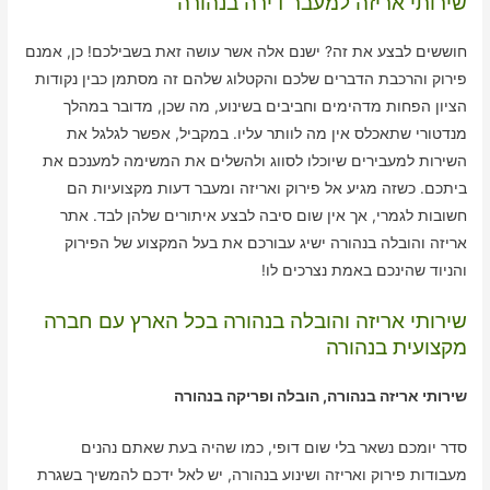
שירותי אריזה למעבר דירה בנהורה
חוששים לבצע את זה? ישנם אלה אשר עושה זאת בשבילכם! כן, אמנם
פירוק והרכבת הדברים שלכם והקטלוג שלהם זה מסתמן כבין נקודות
הציון הפחות מדהימים וחביבים בשינוע, מה שכן, מדובר במהלך
מנדטורי שתאכלס אין מה לוותר עליו. במקביל, אפשר לגלגל את
השירות למעבירים שיוכלו לסווג ולהשלים את המשימה למענכם את
ביתכם. כשזה מגיע אל פירוק ואריזה ומעבר דעות מקצועיות הם
חשובות לגמרי, אך אין שום סיבה לבצע איתורים שלהן לבד. אתר
אריזה והובלה בנהורה ישיג עבורכם את בעל המקצוע של הפירוק
והניוד שהינכם באמת נצרכים לו!
שירותי אריזה והובלה בנהורה בכל הארץ עם חברה
מקצועית בנהורה
שירותי אריזה בנהורה, הובלה ופריקה בנהורה
סדר יומכם נשאר בלי שום דופי, כמו שהיה בעת שאתם נהנים
מעבודות פירוק ואריזה ושינוע בנהורה, יש לאל ידכם להמשיך בשגרת