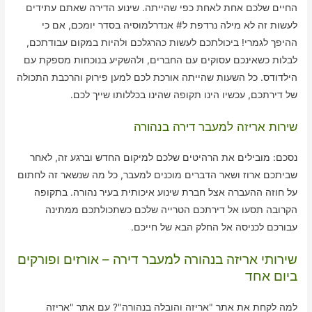
החיים שלכם אחת לאחת כפי שהייתה. שינוע הדירה שאתם עתידים
לעשות זה לא מילה נרדפת ל# אנדרלמוסיה בסדר יומכם, אם כי
ההיפך לגמרי! ביכולתכם לעשות כהרגלכם ולהיות במקום עבודתכם,
לבלות כשאינכם עסוקים עם החברים, ולהשקיע בנוכחות מספקת עם
הילדודס. כל השעות שהייתה אורכת לכם למען פירוק והרכבת התכולה
של דירתכם, עכשיו הינו תקופה שהינו בכללותו שייך לכם.
שירות אריזה למעבר דירה בנהורה
נסכם: מובילים את הרהיטים שלכם למיקום החדש וברגע זה, לאחר
שביתכם ארוז ושאר הדברים מוכנים למעבר, כל מה שנשאר זה לחתום
על חוזה ההעברה אצל חברת שינוע איכותית בעיר נהורה. בתקופה
הקרובה תסעו אל דירתכם הטרייה שלכם כשתכולתכם ממתינה
עבורכם לכניסה אל החלק הבא של חייכם.
שירותי אריזה בנהורה למעבר דירה – אורזים ופורקים
ביום אחד
למה לקחת את אתר "אריזה והובלה בנהורה"? עם אתר "אריזה