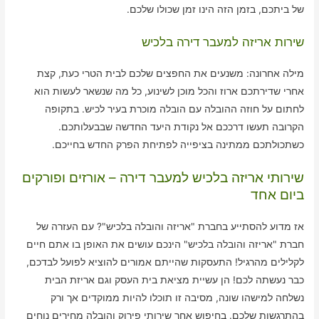
של ביתכם, בזמן הזה הינו זמן שכולו שלכם.
שירות אריזה למעבר דירה בלכיש
מילה אחרונה: משנעים את החפצים שלכם לבית הטרי כעת, קצת
אחרי שדירתכם ארוז והכל מוכן לשינוע, כל מה שנשאר לעשות הוא
לחתום על חוזה ההובלה עם הובלה מוכרת בעיר לכיש. בתקופה
הקרובה תעשו דרככם אל נקודת היעד החדשה שבבעלותכם.
כשתכולתכם ממתינה בציפייה לפתיחת הפרק החדש בחייכם.
שירותי אריזה בלכיש למעבר דירה – אורזים ופורקים
ביום אחד
אז מדוע להסתייע בחברת "אריזה והובלה בלכיש"? עם העזרה של
חברת "אריזה והובלה בלכיש" הינכם עושים את האופן בו אתם חיים
לקלילים מהרגיל! התעסקות שהייתם אמורים להוציא לפועל לבדכם,
כבר נעשתה לכם! הן עשיית מציאת בית העסק וגם אריזת הבית
נשלחה למישהו שונה, מסיבה זו תוכלו להיות ממוקדים אך ורק
בהתרגשות שלכם. בחיפוש אחר שירותי פירוק והובלה מחירים נוחים