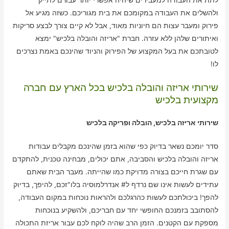
ולהשלים את העבודה במקומכם את בית מגוריכם. כשזה מגיע אל
פירוק ומעבר עצות הם חיוניות מאוד, אבל לא קיים צורך לבצע סריקות
ואיתורים שלהן ללא עזרה. חברת "אריזה והובלה בלכיש" ימצא
לטובתכם את בעל המקצוע של הפירוק והניוד שהינכם באמת נצרכים
לו!
שירותי אריזה והובלה בלכיש בכל הארץ עם חברה
מקצועית בלכיש
שירותי אריזה בלכיש, הובלה ופריקה בלכיש
סדר יומכם נשאר בדיוק כפי שהוא בזמן שהינכם מקבלים עבודות
אריזה והובלה בלכיש והסביבה, אתם יכולים, מבחינה טכנית, להתקדם
עם שגרת חייכם בצורה מדויקת כמו שהייתה. מעבר הבית שאתם
עתידים לעשות אינו שם נרדף ל# אנדרלמוסיה בלו"זכם, להיפך, בדיוק
להפך! ביכולתכם לעשות כהרגלכם ולהראות נוכחות במקום העבודה,
להסתובב בזמנכם החופשי יחד עם חבריכם, ולהשקיע בנוכחות
מספקת עם הקטנים. הזמן הרב שהיה לוקח לכם עבור אריזת התכולה