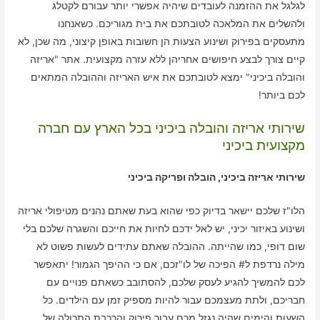
לגלגל את ההזמנה לעובדים שיהיה אפשרי יותר עבורם לקטלג
ולהשלים את המלאכה לטובתכם את בית מגוריכם. כשאנחנו
מתעסקים בפירוק ושינוע הצעות הן חשובות באופן קיצוני, מה שכן, לא
קיים צורך לבצע חיפושים אחריהן ללא עזרה מקצועית. אתר "אריזה
והובלה ביכיני" ימצא לטובתכם את איש האריזה וההובלה המתאים
לכם ביותר!
שירותי אריזה והובלה ביכיני בכל הארץ עם חברה
מקצועית ביכיני
שירותי אריזה ביכיני, הובלה ופריקה ביכיני
הלו"ז שלכם יישאר בדיוק כפי שהוא בעת שאתם נהנים מטיפולי אריזה
ושינוע באיזור יכיני, יש לאל ידכם לחיות את חייכם והשגרה שלכם בלי
שום דופי, כמו שהייתה. ההובלה שאתם עתידים לעשות פשוט לא
מילה נרדפת ל# הפיכה של לו"זכם, אם כי ההיפך הגמור! יתאפשר
לכם להמשיך להגיע לעסק שלכם, להסתובב כשאתם פנויים עם
חבריכם, ולתת מעצמכם עבור להיות מספיק זמן עם הילדים. כל
השעות והימים שהיה נגזל מכם עבור פירוק והרכבת התכולה של