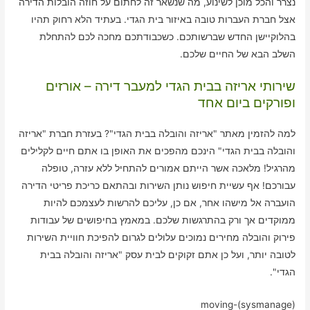
נצרר והכל מוכן לשינוע, מה שנשאר זה לחתום על חוזה הובלות הדירה
אצל חברת העברות טובה באיזור בית הגדי. בעתיד הלא רחוק תהיו
בהלוקיישן החדש שברשותכם. כשכבודתכם מחכה לכם להתחלת
השלב הבא של החיים שלכם.
שירותי אריזה בבית הגדי למעבר דירה – אורזים
ופורקים ביום אחד
למה להזמין מאתר "אריזה והובלה בבית הגדי"? בעזרת חברת "אריזה
והובלה בבית הגדי" הינכם מהפכים את האופן בו אתם חיים לקלילים
מהרגיל! מלאכה אשר הייתם אמורים להתחיל ללא עזרה, טופלה
עבורכם! אף עשיית חיפוש נותן השירות ובהתאם כריכת פריטי הדירה
הועברה אל מישהו אחר, אם כן, עליכם להרשות לעצמכם להיות
ממוקדים אך ורק בהתרגשות שלכם. במאמץ בחיפושים של עבודות
פירוק והובלה מחירים נמוכים עלולים לגרום להפיכת חוויית השירות
לטובה יותר, ועל כן אתם זקוקים לבית עסק "אריזה והובלה בבית
הגדי".
moving-(sysmanage)