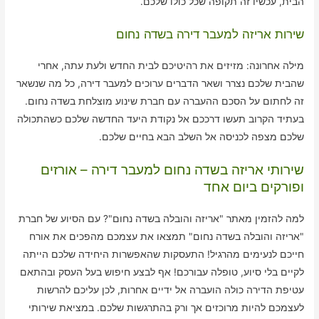
הבית, עכשיו זה תקופה שכל כולו שלכם.
שירות אריזה למעבר דירה בשדה נחום
מילה אחרונה: מזיזים את רהיטיכם לבית החדש ולעת עתה, אחרי
שהבית שלכם נצרר ושאר הדברים ערוכים למעבר דירה, כל מה שנשאר
זה לחתום על הסכם ההעברה עם חברת שינוע מוצלחת בשדה נחום.
בעתיד הקרוב תעשו דרככם אל נקודת היעד החדשה שלכם כשהתכולה
שלכם מצפה לכניסה אל השלב הבא בחיים שלכם.
שירותי אריזה בשדה נחום למעבר דירה – אורזים
ופורקים ביום אחד
למה להזמין מאתר "אריזה והובלה בשדה נחום"? עם הסיוע של חברת
"אריזה והובלה בשדה נחום" תמצאו את עצמכם מהפכים את אורח
חייכם לנעימים מהרגיל! התעסקות שהאפשרות היחידה שלכם הייתה
לקיים בלי סיוע, טופלה עבורכם! אף לבצע חיפוש בעל העסק ובהתאם
עטיפת הדירה כולה הועברה אל ידיים אחרות, לכן עליכם להרשות
לעצמכם להיות מרוכזים אך ורק בהתרגשות שלכם. במציאת שירותי