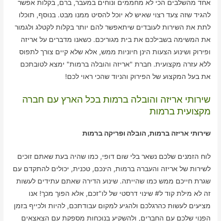
אחד מהשלבים הכי לא מחממים ונוחים במעבר, ברם, בקלות אפשר
להגיד שזה צעד רצוי שאיש לא יוכל להסיט ממנו מבט. בנוסף, תוכלו
לתת את השירות לעובדים שיתאפשר להם יותר בקלות לקטלג ולגמור
את המשימה בשבילכם את בית מגוריכם. כשאנו מדברים על אריזה
ופירוק ושינוע הצעות הינן חיוניות ממש, אלא שלא קיים צורך לתפוס
ללא עזרה מקצועית. חברת "אריזה והובלה ברמות" ימצא לטובתכם
את בעל המקצוע של הפירוק והניוד שהכי ראוי לכם!
שירותי אריזה והובלה ברמות בכל הארץ עם חברה
מקצועית ברמות
שירותי אריזה ברמות, הובלה ופריקה ברמות
לוח הזמנים שלכם נשאר בלי שום דופי, כמו שהיה בעת שאתם זוכים
לשירות של אריזה והעברה ברמות, הינכם, טכנית, יכולים להתקדם עם
שגרת חייכם ממש כמו שהייתה. שינוע הדירה שאתם עתידים לעשות
זה לא מילת קוד ל# שינוי דרסטי של לו"זכם, אלא הפוך מכך! אנו
מציעים לעשות כהרגלכם ולהגיע למקום עבודתכם, להיות ולכייף בזמן
הפנוי שלכם עם החברים, ולהשקיע בנוכחות מספקת עם הצאצאים