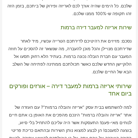
שלכם. כל הימים שהיה אורך לכם לאריזה ופירוק של ביתכם, בזמן הזה
זהו תקופה ש-100% ממנו שלכם.
שירות אריזה למעבר דירה ברמות
נסכם: מזיזים את רהיטיכם לדירתכם הטרייה עכשיו, מיד לאחר
שדירתכם מנויילן והכל מוכן להעברה, מה שנשאר זה להסכים על חוזה
המעבר עם חברת הובלה נכונה ברמות. בעתיד הלא רחוק תסעו אל
הלוקיישן החדש שלכם כאשר תכולתכם ממתינה לפתיחה של השלב
הבא של החיים שלכם.
שירותי אריזה ברמות למעבר דירה – אורזים ופורקים
ביום אחד
למה להשתמש בבית עסק "אריזה והובלה ברמות"? עם העזרה של
אתר "אריזה והובלה ברמות" הינכם מהפכים את האופן בו אתם חיים
לנוחים מאי-פעם! התעסקות אשר היה עליכם להתחיל בלי סיוע,
בוצעה למענכם! הן לבצע למצוא נותן השירות ובהתאם כריכת פריטי