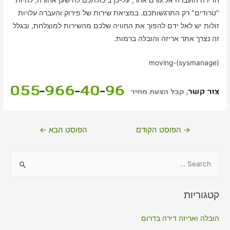
הדירה הועברה אל גורם אחר, על-כן ביכולתכם להישען אחורה, להיות
"טרודים" רק התרגשותכם. במציאת שירות של פירוק והעברה עלויות
זולות יש לאל ידם להפוך את החוויה שלכם מהשירות למוצלחת, ובגלל
זה נצרך אתר אריזה והובלה ברמות.
moving-(sysmanage)
ניווט
→
הפוסט הקודם
הפוסט הבא
←
S
e
a
קטגוריות
r
c
הובלה ואריזה דירה בדרום
h