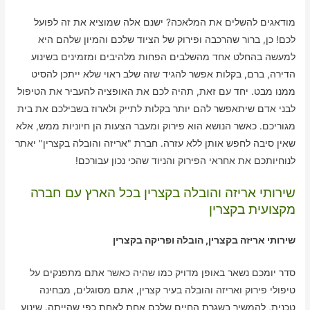
מודאגים להשלים את המלאכה? ישנם אלה שמוציא את זה לפועל
לכם! כן, ברור שהרכבה ופירוק של הציוד שלכם והמיון שלהם היא
למעשה בהחלט אחד מהשלבים הפחות מלהיבים ומזמינים בשינוע
הדירה, ברם, בקלות אפשר להגיד שזה שלב ראוי שלא ייתכן להסיט
ממנו מבט. יחד עם זאת, תהיה לכם את האופציה להעביר את הטיפול
לבני אדם שיתאפשר להם יותר בקלות לתייק ולארוז בשבילכם את בית
מגוריכם. כאשר הנושא הוא פירוק ומעבר הצעות הן חיוניות ממש, אלא
שאין סיבה לחפש אותן ללא עזרה. חברת "אריזה והובלה בקצרין" יאתר
לנוחיותכם את אחראי הפירוק והניוד שהכי נכון עבורכם!
שירותי אריזה והובלה בקצרין בכל הארץ עם חברה
מקצועית בקצרין
שירותי אריזה בקצרין, הובלה ופריקה בקצרין
סדר יומכם נשאר באופן מדויק כמו שהיה כאשר אתם מתפנקים על
טיפולי פירוק ואריזה והובלה בעיר קצרין, אתם מסוגלים, מבחינה
טכנית, להמשיך בשגרת החיים שלכם אחת לאחת כפי שהייתה. שינוע