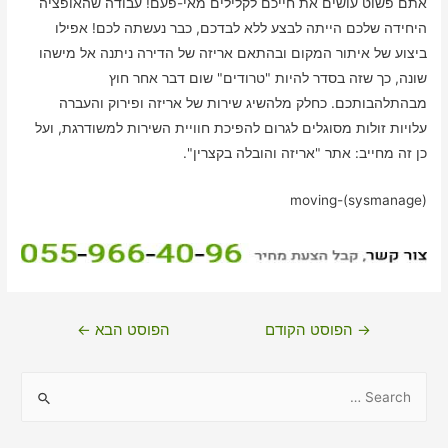
אתם פשוט עושים את חייכם לקלילים מאי-פעם! עבודה שהאופציה
היחידה שלכם הייתה לבצע ללא לבדכם, כבר נעשתה לכם! אפילו
ביצוע של איתור המקום ובהתאם אריזה של הדירה ניתנה אל מישהו
שונה, כך שזה בסדר להיות "טרודים" שום דבר אחר חוץ
מבהתלהבותכם. כחלק מלהשיג שירות של אריזה ופירוק והעברה
עלויות זולות מסוגלים לגרום להפיכת חוויית השירות למשודרגת, ועל
כן זה מחייב: אתר "אריזה והובלה בקצרין".
moving-(sysmanage)
ניווט
→
הפוסט הקודם
הפוסט הבא
←
S
e
a