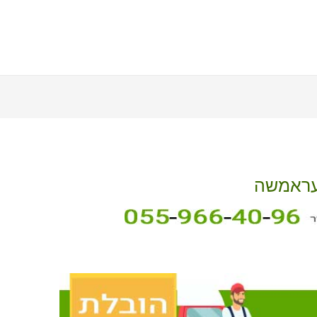
בעראמשה