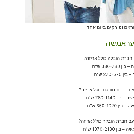
זים ופורקים ביום אחד
בעראמשה