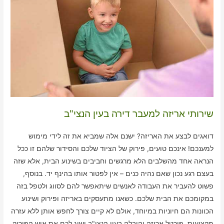
שירותי אריזה למעבר דירה בעין הנצי"ב
דואגים לבצע את האריזה? ישנם אלה שמביא את זה לידי מימוש
למענכם! אינכם טועים, פירוק של הציוד שלכם והסידור שלהם זו ככל
הנראה אחד מהשלבים הלא מרגשים וחביבים בשינוע הבית, אלא שזה
בעצם רגע נכון שאם נהיה כנים – אין לפטור אותו בהינף יד. בנוסף,
פשוט להעביר את העבודה לאנשים שיתאפשר להם לסווג ולטפל בזה
במקומכם את הבית שלכם. כשאנו מתעסקים באריזה ופירוק ושינוע
הכוונות הם חיוניות במיוחד, אולם לא קיים צורך לחפש אותן ללא עזרה
מקצועית. פורטל אריזה והובלה בעין הנצי"ב ישיג לכם את איש הפירוק