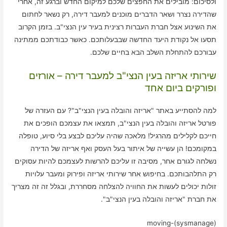
ולסיכום: מובילים את החפצים שלכם למיקום החדש וברגע זה, אחרי
שהדירה נצרר ושאר הדברים מוכנים למעבר דירה, רק נשאר לחתום
את השינוע אצל חברת העברות רצינית בעיר עין הנצי"ב. בזמן הקרוב
תסעו אל נקודת היעד החדשה שבבעלותכם. כאשר כבודתכם ממתינה
עבורכם להתחלת השלב הבא בחיים שלכם.
שירותי אריזה בעין הנצי"ב למעבר דירה – אורזים
ופורקים ביום אחד
למה להסתייע באתר "אריזה והובלה בעין הנצי"ב"? עם העזרה של
פורטל אריזה והובלה בעין הנצי"ב, תמצאו את עצמכם הופכים את
חייכם לקלילים מהרגיל! מלאכה שהיה עליכם לבצע בלי סיוע, טופלה
במקומכם! הן עשייה של איתור בעל העסק ואף אריזה של הדירה
נשלחה לגורם אחר, מסיבה זו עליכם להרשות לעצמכם להיות עסוקים
רק התלהבותכם. בחיפוש אחר שירותי אריזה ופירוק ומעבר עלויות
זולות יכולים לעשות את החוויה להצלחה מסחררת, ובגלל זה זה מצריך
את חברת "אריזה והובלה בעין הנצי"ב".
moving-(sysmanage)