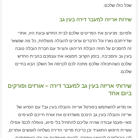
שכל כולו שלכם.
שירות אריזה למעבר דירה בעין גב
ולסיום: מניעים את הפריטים שלכם לבית החדש ובעת הזו, אחרי
שדירתכם נארז וכל הדברים ערוכים להובלה מוצלחת, כל מה שנשאר
זה להסכים על חוזה הובלת הריהוט והציוד עם חברת הובלה טובה
בעין גב והסביבה. בזמן הקרוב תמצאו את עצמכם בהבית החדש
שלכם כשהתכולה שלכם מחכה לכם לכניסה אל השלב הבא בחיים
שלכם.
שירותי אריזה בעין גב למעבר דירה – אורזים ופורקים
ביום אחד
אז מדוע להשתמש בפורטל אריזה והובלה בעין גב? עם הסיוע של
אריזה והובלה בעין גב הינכם משדרגים את אורח חייכם לנעימים
מאי-פעם! עבודה שהיה עליכם להתחיל בלי סיוע, טופלה לכם! אפילו
עשיית חיפוש התאגיד וכן כריכת פריטי הדירה נשלחה לאנשים אחרים,
לכן ביכולתכם להישען אחורה, להיות מועסקים אך ורק בשמחתכם.