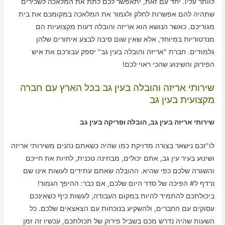
לוותר עליו. יחד עם זאת, יתאפשר לכם לתת את המלאכה לשכירים
שתהיה להם אפשרות לחלק ולגמור את המלאכה במקומכם את בית
מגוריכם. כאשר הנושא הוא אריזה והובלה דעות מקצועיות הם
מנדטוריות במיוחד, אלא שאין שום סיבה לבצע איתורים שלהן
גלמודים. חברת "אריזה והובלה בעין גב" יספק עבורכם את איש
הפירוק והשינוע שהכי ראוי לכם!
שירותי אריזה והובלה בעין גב בכל הארץ עם חברה
מקצועית בעין גב
שירותי אריזה בעין גב, הובלה ופריקה בעין גב
לו"זכם נישאר בצורה מדויקת כמו שהיה כשאתם נהנים משירותי אריזה
ושינוע בעיר עין גב, אתם יכולים, מבחינה טכנית, לחיות את חייכם
והשגרה שלכם כפי שהיא. ההובלה שאתם עתידים לעשות אינו שם
נרדף ל# הפיכה של סדר היום שלכם, אם כבר: ההיפך הגמור!
ביכולתכם להתמיד להיות במקום העבודה, לעשות כיף כשאינכם
עסוקים עם החברים, ולהשקיע בנוכחות עם הצאצאים שלכם. כל
השעות שהיה נדרש מכם בשביל פירוק של תכולתכם, עכשיו זה זמן