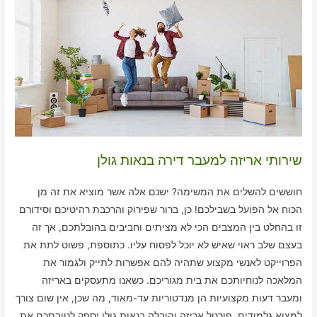
שירותי אריזה למעבר דירה בנאות גולן
חוששים להשלים את המשימה? ישנם אלה אשר מוציא את זה מן
הכוח אל הפועל בשבילכם! כן, ברור שפירוק והרכבת רהיטיכם וסידורם
זו בהחלט בין המצבים הכי לא מציתים וחביבים בהובלתכם, אך זה
בעצם שלב ראוי שאיש לא יוכל לפסוח עליו. כתוספת, פשוט לתת את
הפרוייקט לאנשי מקצוע שתהיה להם אפשרות לתייק ולגמור את
המלאכה לנוחיותכם את בית מגוריכם. כשאנו מתעסקים באריזה
ומעבר דעות מקצועיות הן מנדטוריות עד-מאוד, מה שכן, אין שום צורך
למצוא גלמודים. פורטל אריזה והובלה בנאות גולן יספק לטובתכם את