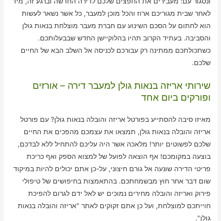
ונסגור עם: מעבירים את החפצים שלכם לדירה החדשה וברגע זה, מיד
לאחר שבית מגוריכם ארוז והכל מוכן למעבר, כל אשר נשאר לעשות
הוא לחתום על הסכם השינוע עם חברת מעבר מוצלחת בנאות גולן
והסביבה. בעתיד הקרוב תהיו בהלוקיישן החדש שבבעלותכם.
כשתכולתכם ממתינה רק עבורכם לכניסה אל השלב הבא של החיים
שלכם.
שירותי אריזה בנאות גולן למעבר דירה – אורזים
ופורקים ביום אחד
מאיזו סיבה להסתייע בפורטל אריזה והובלה בנאות גולן? עם פורטל
אריזה והובלה בנאות גולן, תמצאו את עצמכם מהפכים את החיים
שלכם לפשוטים יותר! מלאכה אשר היה עליכם להתחיל ללא לבדכם,
בוצעה במקומכם! אף הוצאה לפועל של למצוא הספק ואף כריכת
פריטי הדירה שונעה אל גורם חיצוני, על-כן אתם יכולים להיות במיקוד
שום דבר אחר חוץ מבשמחתכם. בהתאמצות בחיפושים של טיפולי
פירוק ואריזה והובלה מחירים נמוכים יש לאל ידם לגרום להפיכת
חוייתכם למוצלחת, ועל כן אתם זקוקים לאתר "אריזה והובלה בנאות
גולן".