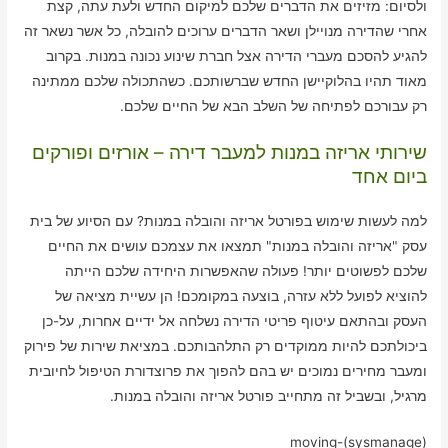
ולסיום: מזיזים את הדברים שלכם למיקום החדש ולעת עתה, קצת
אחרי שהדירה מנויילן ושאר הדברים ערוכים להובלה, כל אשר נשאר זה
להגיע להסכם מעברי הדירה אצל חברת שינוע נכונה במנות. בקרוב
מאוד תהיו בהלוקיישן החדש שברשותכם. כשהתכולה שלכם ממתינה
רק עבורכם לפתיחה של השלב הבא של החיים שלכם.
שירותי אריזה במנות למעבר דירה – אורזים ופורקים
ביום אחד
למה לעשות שימוש בפורטל אריזה והובלה במנות? עם הסיוע של בית
עסק "אריזה והובלה במנות" תמצאו את עצמכם עושים את החיים
שלכם לפשוטים יותר! פעולה שהאפשרות היחידה שלכם הייתה
להוציא לפועל ללא עזרה, בוצעה במקומכם! הן עשיית מציאה של
העסק ובהתאם עיטוף פריטי הדירה נשלחה אל ידיים אחרות, על-כן
ביכולתכם להיות ממוקדים רק התלהבותכם. במציאת שירות של פירוק
ומעבר מחירים נמוכים יש בהם להפוך את פרוצדורת הטיפול לחיובית
מרגיל, ובשביל זה מתחייב פורטל אריזה והובלה במנות.
moving-(sysmanage)