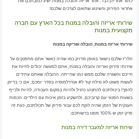
לתור אחריהן לבד. אתר אריזה והובלה במנות ישיג לטובתכם את
אחראי הפירוק והשינוע שתואם לצרכים שלכם!
שירותי אריזה והובלה במנות בכל הארץ עם חברה
מקצועית במנות
שירותי אריזה במנות, הובלה ופריקה במנות
הלו"ז שלכם נישאר באופן מדויק כמו שהיה כאשר אתם מתפנקים על
שירותי פירוק ואריזה והובלה במנות, אתם למעשה יכולים לחיות את
חייכם והשגרה שלכם ממש כמו שהייתה. ההובלה שאתם עתידים
לעשות פשוט לא מילת קוד ל# אנדרלמוסיה בסדר יומכם, אם כי בדיוק
להפך! ביכולתכם להתנהג כרגיל ולהיות במקום העבודה, להיות ולכייף
בשעות הפנאי עם קרוביכם, ולהשקיע בזמן איכות עם הילדים. הכמות
הענקית של הזמן שהיה לוקח לכם עבור פירוק של תכולתכם, כעת זה
פרק-זמן ש-100% ממנו ברשותכם.
שירות אריזה למעבר דירה במנות