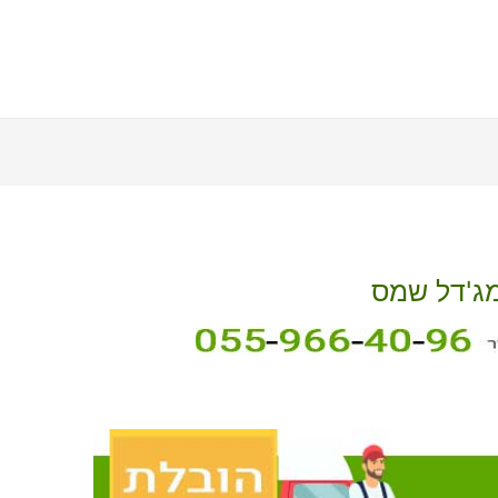
מג'דל שמס