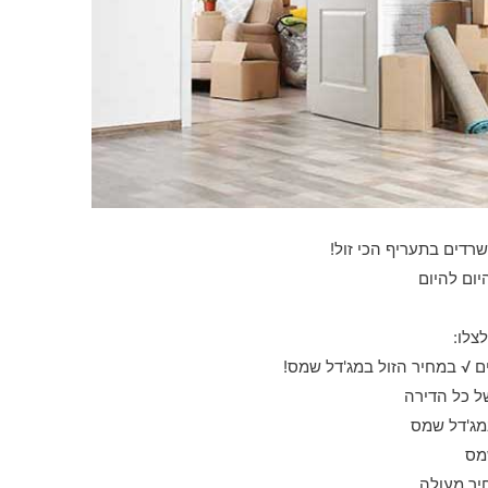
שרדים בתעריף הכי זול!
יום להיום
צלו:
 √ במחיר הזול במג'דל שמס!
ל כל הדירה
מג'דל שמס
מס
יר מעולה