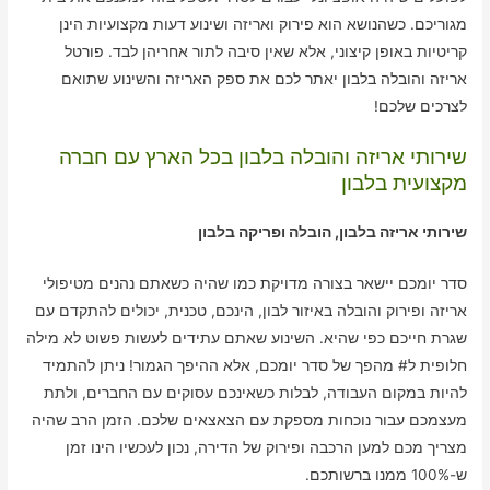
מגוריכם. כשהנושא הוא פירוק ואריזה ושינוע דעות מקצועיות הינן
קריטיות באופן קיצוני, אלא שאין סיבה לתור אחריהן לבד. פורטל
אריזה והובלה בלבון יאתר לכם את ספק האריזה והשינוע שתואם
לצרכים שלכם!
שירותי אריזה והובלה בלבון בכל הארץ עם חברה
מקצועית בלבון
שירותי אריזה בלבון, הובלה ופריקה בלבון
סדר יומכם יישאר בצורה מדויקת כמו שהיה כשאתם נהנים מטיפולי
אריזה ופירוק והובלה באיזור לבון, הינכם, טכנית, יכולים להתקדם עם
שגרת חייכם כפי שהיא. השינוע שאתם עתידים לעשות פשוט לא מילה
חלופית ל# מהפך של סדר יומכם, אלא ההיפך הגמור! ניתן להתמיד
להיות במקום העבודה, לבלות כשאינכם עסוקים עם החברים, ולתת
מעצמכם עבור נוכחות מספקת עם הצאצאים שלכם. הזמן הרב שהיה
מצריך מכם למען הרכבה ופירוק של הדירה, נכון לעכשיו הינו זמן
ש-100% ממנו ברשותכם.