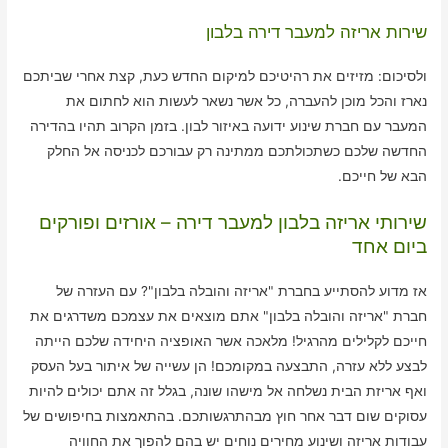
שירות אריזה למעבר דירה בלבון
ולסיכום: מזיזים את רהיטיכם למיקום החדש כעת, קצת אחרי שביתכם
נארז והכל מוכן להעברה, כל אשר נשאר לעשות הוא לחתום את
המעבר עם חברת שינוע ידועה באיזור לבון. בזמן הקרוב תהיו בהדירה
החדשה שלכם כשתכולתכם ממתינה רק עבורכם לכניסה אל החלק
הבא של חייכם.
שירותי אריזה בלבון למעבר דירה – אורזים ופורקים
ביום אחד
אז מדוע להסתייע בחברת "אריזה והובלה בלבון"? עם העזרה של
חברת "אריזה והובלה בלבון" אתם מוצאים את עצמכם משדרגים את
חייכם לקלילים מהרגיל! מלאכה אשר האופציה היחידה שלכם הייתה
לבצע ללא עזרה, התבצעה במקומכם! הן עשייה של איתור בעל העסק
ואף אריזת הבית נשלחה אל מישהו שונה, בגלל זה אתם יכולים להיות
עסוקים שום דבר אחר חוץ מבהתרגשותכם. בהתאמצות בחיפושים של
עבודות אריזה ושינוע מחירים נוחים יש בהם להפוך את החוויה