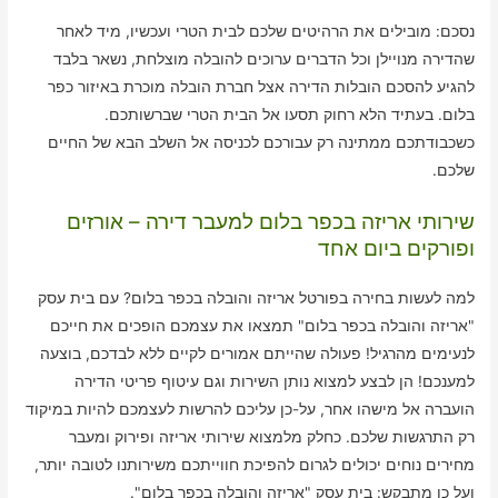
נסכם: מובילים את הרהיטים שלכם לבית הטרי ועכשיו, מיד לאחר
שהדירה מנויילן וכל הדברים ערוכים להובלה מוצלחת, נשאר בלבד
להגיע להסכם הובלות הדירה אצל חברת הובלה מוכרת באיזור כפר
בלום. בעתיד הלא רחוק תסעו אל הבית הטרי שברשותכם.
כשכבודתכם ממתינה רק עבורכם לכניסה אל השלב הבא של החיים
שלכם.
שירותי אריזה בכפר בלום למעבר דירה – אורזים
ופורקים ביום אחד
למה לעשות בחירה בפורטל אריזה והובלה בכפר בלום? עם בית עסק
"אריזה והובלה בכפר בלום" תמצאו את עצמכם הופכים את חייכם
לנעימים מהרגיל! פעולה שהייתם אמורים לקיים ללא לבדכם, בוצעה
למענכם! הן לבצע למצוא נותן השירות וגם עיטוף פריטי הדירה
הועברה אל מישהו אחר, על-כן עליכם להרשות לעצמכם להיות במיקוד
רק התרגשות שלכם. כחלק מלמצוא שירותי אריזה ופירוק ומעבר
מחירים נוחים יכולים לגרום להפיכת חווייתכם משירותנו לטובה יותר,
ועל כן מתבקש: בית עסק "אריזה והובלה בכפר בלום".