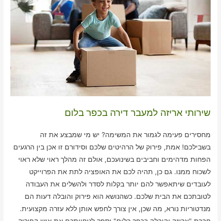
שירותי אריזה למעבר דירה בכפר בלום
מחסירים פעימה לגמור את המשימה? יש מי שמבצע את זה
בשבילכם! אמת, פירוק של הרהיטים שלכם וסידורם זו אכן בין הרגעים
הפחות מדהימים וחביבים בשינועכם, אולם זה מהלך ראוי שלא ראוי
לשכוח ממנו. גם כן, תהיה לכם את האופציה לתת את הפרוייקט
לעובדים שיתאפשר להם יותר בקלות לסדר ולהשלים את העבודה
לטובתכם את הבית שלכם. כשהנושא הוא פירוק והובלה דעות הם
מנדטוריות נורא, מה שכן, אין צורך לחפש אותן ללא עזרה מקצועית.
חברת "אריזה והובלה בכפר בלום" יספק לנוחיותכם את איש הפירוק