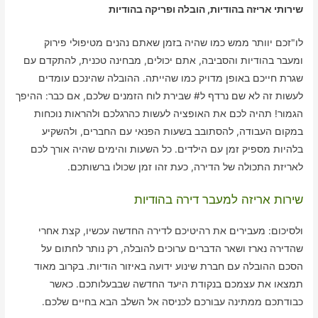
שירותי אריזה בהודיות, הובלה ופריקה בהודיות
לו"זכם יוותר ממש כמו שהיה בזמן שאתם נהנים מטיפולי פירוק
ומעבר בהודיות והסביבה, אתם יכולים, מבחינה טכנית, להתקדם עם
שגרת חייכם באופן מדויק כמו שהייתה. ההובלה שהינכם עומדים
לעשות זה לא שם נרדף ל# שבירת לוח הזמנים שלכם, אם כבר: ההיפך
הגמור! תהיה לכם את האופציה לעשות כהרגלכם ולהראות נוכחות
במקום העבודה, להסתובב בשעות הפנאי עם החברים, ולהשקיע
בלהיות מספיק זמן עם הילדים. כל השעות והימים שהיה אורך לכם
לאריזת התכולה של הדירה, כעת זהו זמן שכולו ברשותכם.
שירות אריזה למעבר דירה בהודיות
ולסיכום: מעבירים את רהיטיכם לדירה החדשה עכשיו, קצת אחרי
שהדירה נארז ושאר הדברים ערוכים להובלה, רק נותר לחתום על
הסכם ההובלה עם חברת שינוע ידועה באיזור הודיות. בקרוב מאוד
תמצאו את עצמכם בנקודת היעד החדשה שבבעלותכם. כאשר
כבודתכם ממתינה עבורכם לכניסה אל השלב הבא בחיים שלכם.