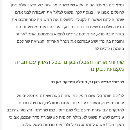
ומזמינים במעבר הבית, אלא שאפשר לומר שזה רגע חשוב שלא ניתן
להעלים ממנו עין. בנוסף לכך, פשוט לגלגל את העבודה לבני אדם
שתהיה להם אפשרות לקטלג ולהשלים את המשימה לנוחיותכם את
הדירה שלכם. כשאנחנו דנים בפירוק והעברה דעות מקצועיות הם
בגדר חובה נורא, אך אינכם צריכים למצוא בעצמכם. אתר "אריזה
והובלה בגן נר" ישיג עבורכם את מנהל האריזה והנשיאה שהינכם
באמת נצרכים לו!
שירותי אריזה והובלה בגן נר בכל הארץ עם חברה
מקצועית בגן נר
שירותי אריזה בגן נר, הובלה ופריקה בגן נר
לו"זכם יוותר בלי שום דופי, כמו שהיה בעת שאתם מתפנקים על
עבודות פירוק ומעבר בעיר גן נר, אתם מסוגלים, מבחינה טכנית,
להתקדם עם שגרת חייכם בלי שום דופי, כמו שהייתה. השינוע שהינכם
עומדים לעשות פשוט לא מילה חלופית ל# שבירת סדר יומכם, אם כי
הפוך מכך! פשוט להתנהג כרגיל ולהראות נוכחות בעסק שלכם,