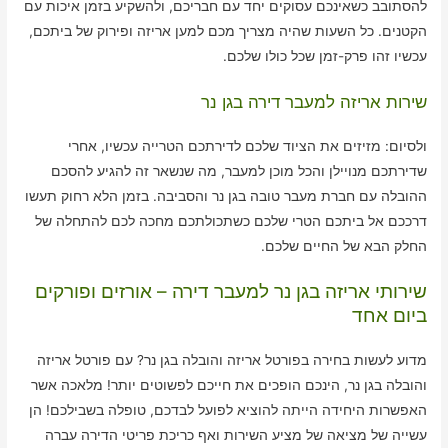
להסתובב כשאינכם עסוקים יחד עם חבריכם, ולהשקיע בזמן איכות עם
הקטנים. כל השעות שהיה מצריך מכם למען אריזה ופירוק של ביתכם,
עכשיו זהו פרק-זמן שכל כולו שלכם.
שירות אריזה למעבר דירה בגן נר
ולסיום: מזיזים את הציוד שלכם לדירתכם הטרייה עכשיו, אחרי
שדירתכם מנויילן והכל מוכן למעבר, מה שנשאר זה להגיע להסכם
ההובלה עם חברת מעבר טובה בגן נר והסביבה. בזמן הלא רחוק תעשו
דרככם אל ביתכם הטרי שלכם כשתכולתכם מחכה לכם להתחלה של
החלק הבא של החיים שלכם.
שירותי אריזה בגן נר למעבר דירה – אורזים ופורקים
ביום אחד
מדוע לעשות בחירה בפורטל אריזה והובלה בגן נר? עם פורטל אריזה
והובלה בגן נר, הינכם הופכים את חייכם לפשוטים יותר! מלאכה אשר
האפשרות היחידה הייתה להוציא לפועל לבדכם, טופלה בשבילכם! הן
עשייה של מציאה של מציע השירות ואף כריכת פריטי הדירה עברה