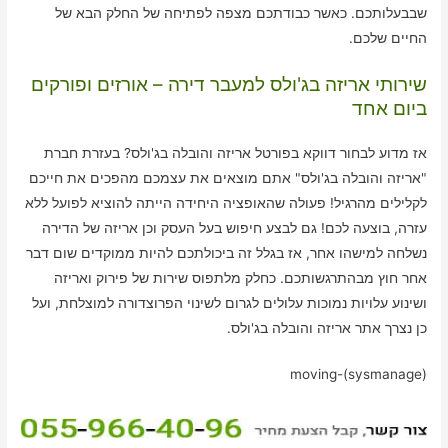
שבבעלותכם. כאשר כבודתכם מצפה לפתיחה של החלק הבא של
החיים שלכם.
שירותי אריזה בג'ולס למעבר דירה – אורזים ופורקים
ביום אחד
אז מדוע לבחור דווקא בפורטל אריזה והובלה בג'ולס? בעזרת חברת
"אריזה והובלה בג'ולס" אתם מוצאים את עצמכם מהפכים את חייכם
לקלילים מהרגיל! פעולה שהאופציה היחידה הייתה להוציא לפועל ללא
עזרה, בוצעה לכם! גם לבצע חיפוש בעל העסק וכן אריזה של הדירה
נשלחה למישהו אחר, אז בגלל זה ביכולתכם להיות ממוקדים שום דבר
אחר חוץ מבהתרגשותכם. כחלק מלתפוס שירות של פירוק ואריזה
ושינוע עלויות נמוכות עלולים לגרום לשינוי הפרוצדורה למוצלחת, ועל
כן נצרך אתר אריזה והובלה בג'ולס.
moving-(sysmanage)