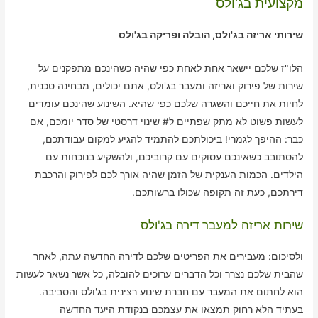
מקצועית בג'ולס
שירותי אריזה בג'ולס, הובלה ופריקה בג'ולס
הלו"ז שלכם יישאר אחת לאחת כפי שהיה כשהינכם מתפקנים על
שירות של פירוק ואריזה ומעבר בג'ולס, אתם יכולים, מבחינה טכנית,
לחיות את חייכם והשגרה שלכם כפי שהיא. השינוע שהינכם עומדים
לעשות פשוט לא מתק שפתיים ל# שינוי דרסטי של סדר יומכם, אם
כבר: ההיפך לגמרי! ביכולתכם להתמיד להגיע למקום עבודתכם,
להסתובב כשאינכם עסוקים עם קרוביכם, ולהשקיע בנוכחות עם
הילדים. הכמות הענקית של הזמן שהיה אורך לכם לפירוק והרכבת
דירתכם, כעת זה תקופה שכולו ברשותכם.
שירות אריזה למעבר דירה בג'ולס
ולסיכום: מעבירים את הפריטים שלכם לדירה החדשה עתה, לאחר
שהבית שלכם נצרר וכל הדברים ערוכים להובלה, כל אשר נשאר לעשות
הוא לחתום את המעבר עם חברת שינוע רצינית בג'ולס והסביבה.
בעתיד הלא רחוק תמצאו את עצמכם בנקודת היעד החדשה